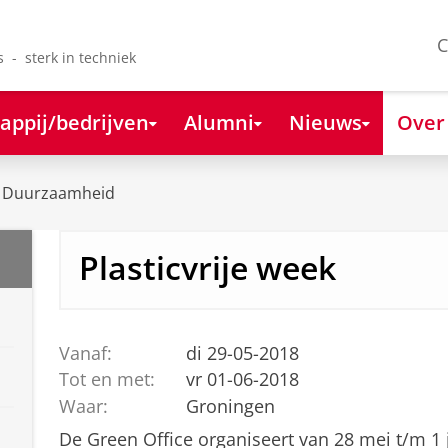
C
s - sterk in techniek
appij/bedrijven
Alumni
Nieuws
Over
Duurzaamheid
Plasticvrije week
Vanaf:
di 29-05-2018
Tot en met:
vr 01-06-2018
Waar:
Groningen
De Green Office organiseert van 28 mei t/m 1 j