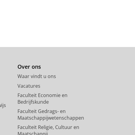
Over ons
Waar vindt u ons
Vacatures
Faculteit Economie en
Bedrijfskunde
ijs
Faculteit Gedrags- en
Maatschappijwetenschappen
Faculteit Religie, Cultuur en
Maatschappij