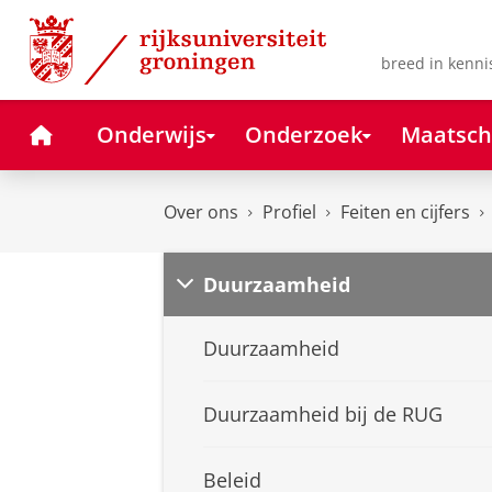
Skip
Skip
to
to
Content
Navigation
breed in kenni
Home
Onderwijs
Onderzoek
Maatsch
Over ons
Profiel
Feiten en cijfers
Duurzaamheid
Duurzaamheid
Duurzaamheid bij de RUG
Beleid