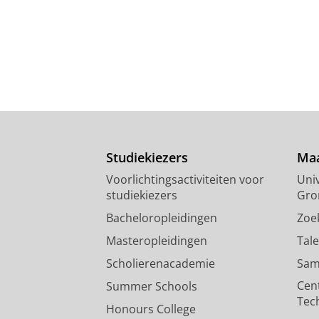
Studiekiezers
Maa
Voorlichtingsactiviteiten voor
Univ
studiekiezers
Gro
Bacheloropleidingen
Zoe
Masteropleidingen
Tal
Scholierenacademie
Sam
Cen
Summer Schools
Tec
Honours College