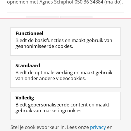
opnemen met Agnes Schiphof 050 36 34884 (ma-do).
Deel dit
Facebook
LinkedIn
Functioneel
View this page in:
English
Biedt de basisfuncties en maakt gebruik van
geanonimiseerde cookies.
F
L
R
I
Y
Volg de RUG
a
i
S
n
o
Standaard
c
n
S
s
u
Biedt de optimale werking en maakt gebruik
e
k
-
t
T
Studiekiezers
van onder andere videocookies.
b
e
f
a
u
Maatschappij/bedrijven
o
d
e
g
b
o
I
e
r
e
Alumni
k
n
d
a
-
Volledig
p
-
R
m
k
Biedt gepersonaliseerde content en maakt
Over ons
a
p
i
-
a
gebruik van marketingcookies.
g
a
j
a
n
i
g
k
c
a
Disclaimer & Copyright
Privacy
Cookies
n
i
s
c
a
Stel je cookievoorkeur in. Lees onze
privacy
en
Inloggen