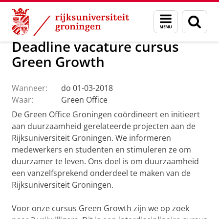
Skip
Skip
Over ons
Profiel
Feiten en cijfers
Duurzaamheid
Menu
Zoek
to
to
en
Content
Navigation
zoeken
Deadline vacature cursus
Green Growth
Wanneer:
do 01-03-2018
Waar:
Green Office
De Green Office Groningen coördineert en initieert
aan duurzaamheid gerelateerde projecten aan de
Rijksuniversiteit Groningen. We informeren
medewerkers en studenten en stimuleren ze om
duurzamer te leven. Ons doel is om duurzaamheid
een vanzelfsprekend onderdeel te maken van de
Rijksuniversiteit Groningen.
Voor onze cursus Green Growth zijn we op zoek