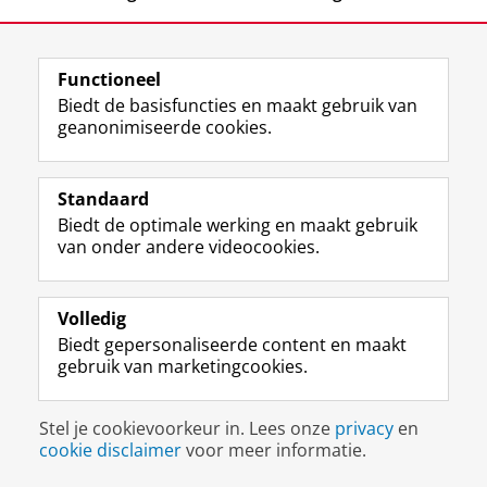
Functioneel
Biedt de basisfuncties en maakt gebruik van
geanonimiseerde cookies.
F
L
R
I
Y
Volg de RUG
a
i
S
n
o
Standaard
c
n
S
s
u
Biedt de optimale werking en maakt gebruik
e
k
-
t
T
Studiekiezers
van onder andere videocookies.
b
e
f
a
u
Maatschappij/bedrijven
o
d
e
g
b
o
I
e
r
e
Alumni
k
n
d
a
-
Volledig
p
-
R
m
k
Biedt gepersonaliseerde content en maakt
Over ons
a
p
i
-
a
gebruik van marketingcookies.
g
a
j
a
n
i
g
k
c
a
Disclaimer & Copyright
Privacy
Cookies
n
i
s
c
a
Stel je cookievoorkeur in. Lees onze
privacy
en
Inloggen
a
n
u
o
l
cookie disclaimer
voor meer informatie.
R
a
n
u
R