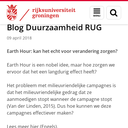
Skip
Skip
Over ons
Profiel
Feiten en cijfers
Duurzaamheid
Menu
Zoek
to
to
en
Content
Navigation
zoeken
Blog Duurzaamheid RUG
09 april 2018
Earth Hour: kan het echt voor verandering zorgen?
Earth Hour is een nobel idee, maar hoe zorgen we
ervoor dat het een langdurig effect heeft?
Het probleem met milieuvriendelijke campagnes is
dat het milieuvriendelijke gedrag dat ze
aanmoedigen stopt wanneer de campagne stopt
(Van der Linden, 2015). Dus hoe kunnen we deze
campagnes effectiever maken?
Lees meer hier (Engels).