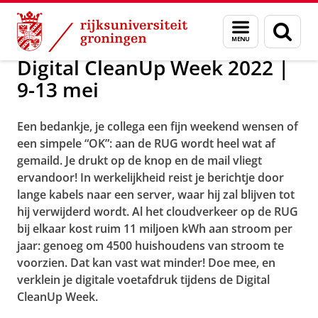
Skip
Skip
Over ons
Profiel
Feiten en cijfers
Duurzaamheid
Menu
Zoek
to
to
en
Content
Navigation
zoeken
Digital CleanUp Week 2022 |
9-13 mei
Een bedankje, je collega een fijn weekend wensen of
een simpele “OK”: aan de RUG wordt heel wat af
gemaild. Je drukt op de knop en de mail vliegt
ervandoor! In werkelijkheid reist je berichtje door
lange kabels naar een server, waar hij zal blijven tot
hij verwijderd wordt. Al het cloudverkeer op de RUG
bij elkaar kost ruim 11 miljoen kWh aan stroom per
jaar: genoeg om 4500 huishoudens van stroom te
voorzien. Dat kan vast wat minder!
Doe mee, en
verklein je digitale voetafdruk tijdens de Digital
CleanUp Week.
Digital CleanUp Week 2022
Pas uw cookie instellingen aan
om deze