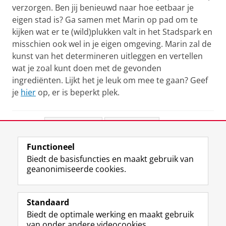
verzorgen. Ben jij benieuwd naar hoe eetbaar je
eigen stad is? Ga samen met Marin op pad om te
kijken wat er te (wild)plukken valt in het Stadspark en
misschien ook wel in je eigen omgeving. Marin zal de
kunst van het determineren uitleggen en vertellen
wat je zoal kunt doen met de gevonden
ingrediënten. Lijkt het je leuk om mee te gaan? Geef
je
hier
op, er is beperkt plek.
Deel dit
Facebook
LinkedIn
Functioneel
View this page in:
English
Biedt de basisfuncties en maakt gebruik van
geanonimiseerde cookies.
F
L
R
I
Y
Volg de RUG
a
i
S
n
o
Standaard
c
n
S
s
u
Biedt de optimale werking en maakt gebruik
e
k
-
t
T
Studiekiezers
van onder andere videocookies.