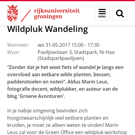
Skip
Skip
Over ons
Profiel
Feiten en cijfers
Duurzaamheid
Menu
Zoek
to
to
en
Content
Navigation
zoeken
Wildpluk Wandeling
Wanneer:
wo 31-05-2017 15:00 - 17:30
Waar:
Paviljoenlaan 3, Stadspark, Ni Hao
(Stadsparkpaviljoen)
“Zonder dat je het weet fiets of wandel je langs een
overvloed aan eetbare wilde planten, bessen,
paddenstoelen en noten”. Aldus Marin Leus,
fotografie docent, wildplukker, en auteur van de
blog 'Groene Avonturen'.
In je nabije omgeving bevinden zich
hoogstwaarschijnlijk veel eetbare planten en
kruiden, je moet ze alleen weten te vinden! Marin
Leus zal voor de Green Office een wildpluk workshop