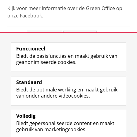
​Kijk voor meer informatie over de Green Office op
onze Facebook​.
Deel dit
Facebook
LinkedIn
Functioneel
View this page in:
English
Biedt de basisfuncties en maakt gebruik van
geanonimiseerde cookies.
F
L
R
I
Y
Volg de RUG
a
i
S
n
o
Standaard
c
n
S
s
u
Biedt de optimale werking en maakt gebruik
e
k
-
t
T
Studiekiezers
van onder andere videocookies.
b
e
f
a
u
Maatschappij/bedrijven
o
d
e
g
b
o
I
e
r
e
Alumni
k
n
d
a
-
Volledig
p
-
R
m
k
Biedt gepersonaliseerde content en maakt
Over ons
a
p
i
-
a
gebruik van marketingcookies.
g
a
j
a
n