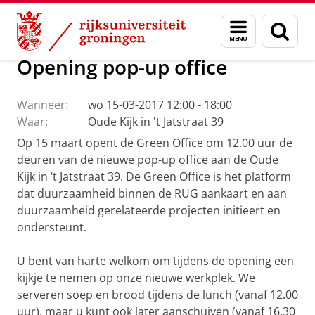
Skip
Skip
Over ons
Profiel
Feiten en cijfers
Duurzaamheid
Menu
Zoek
to
to
en
Content
Navigation
zoeken
Opening pop-up office
Wanneer:
wo 15-03-2017 12:00 - 18:00
Waar:
Oude Kijk in 't Jatstraat 39
Op 15 maart opent de Green Office om 12.00 uur de
deuren van de nieuwe pop-up office aan de Oude
Kijk in ‘t Jatstraat 39. De Green Office is het platform
dat duurzaamheid binnen de RUG aankaart en aan
duurzaamheid gerelateerde projecten initieert en
ondersteunt.
U bent van harte welkom om tijdens de opening een
kijkje te nemen op onze nieuwe werkplek. We
serveren soep en brood tijdens de lunch (vanaf 12.00
uur), maar u kunt ook later aanschuiven (vanaf 16.30