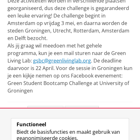
Deze activiteiten worden in verschillende plaatsen
georganiseerd, dus deze challenge is gegarandeerd
een leuke ervaring! De challenge begint in
Amsterdam op vrijdag 3 mei, en daarna worden de
steden Groningen, Utrecht, Rotterdam, Amsterdam
en Delft bezocht.
Als jij graag wil meedoen met het gehele
programma, kun je een mail sturen naar de Green
Living Lab:
gsbc@greenlivinglab.org
. De deadline
daarvoor is 22 April. Voor de sessie in Groningen kun
je een kijkje nemen op ons Facebook evenement:
Green Student Bootcamp Challenge at University of
Groningen
Deel dit
Facebook
LinkedIn
Functioneel
View this page in:
English
Biedt de basisfuncties en maakt gebruik van
geanonimiseerde cookies.