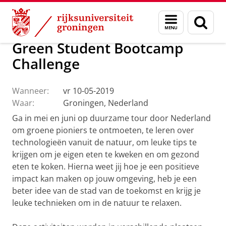
Skip
Skip
Over ons
Profiel
Feiten en cijfers
Duurzaamheid
Menu
Zoek
to
to
en
Content
Navigation
zoeken
Green Student Bootcamp
Challenge
Wanneer:
vr 10-05-2019
Waar:
Groningen, Nederland
Ga in mei en juni op duurzame tour door Nederland
om groene pioniers te ontmoeten, te leren over
technologieën vanuit de natuur, om leuke tips te
krijgen om je eigen eten te kweken en om gezond
eten te koken. Hierna weet jij hoe je een positieve
impact kan maken op jouw omgeving, heb je een
beter idee van de stad van de toekomst en krijg je
leuke technieken om in de natuur te relaxen.