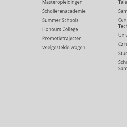
Masteropleidingen
Tal
Scholierenacademie
Sam
Cen
Summer Schools
Tec
Honours College
Uni
Promotietrajecten
Car
Veelgestelde vragen
Stu
Sch
Sam