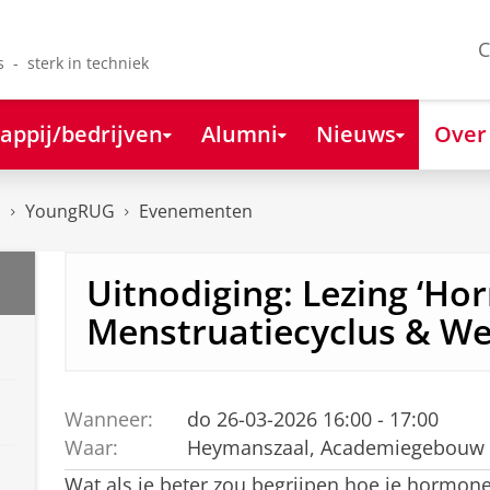
C
s - sterk in techniek
appij/bedrijven
Alumni
Nieuws
Over
s
YoungRUG
Evenementen
Uitnodiging: Lezing ‘H
Menstruatiecyclus & We
Wanneer:
do 26-03-2026 16:00 - 17:00
Waar:
Heymanszaal, Academiegebouw
Wat als je beter zou begrijpen hoe je hormon