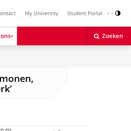
ontact
My University
Student Portal
Contr
Nederlands
English
 ons
Zoeken
ormonen,
rk’
en en