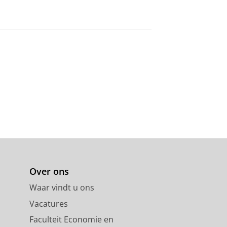
Over ons
Waar vindt u ons
Vacatures
Faculteit Economie en