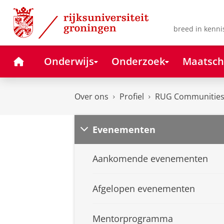
Skip
Skip
to
to
Content
Navigation
breed in kenni
Home
Onderwijs
Onderzoek
Maatsch
Over ons
Profiel
RUG Communitie
Evenementen
Aankomende evenementen
Afgelopen evenementen
Mentorprogramma