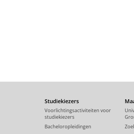
Studiekiezers
Maa
Voorlichtingsactiviteiten voor
Univ
studiekiezers
Gro
Bacheloropleidingen
Zoe