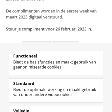
De complimenten worden in de eerste week van
maart 2023 digitaal verstuurd.
Stuur je compliment voor 26 februari 2023 in.
Deel dit
Facebook
LinkedIn
Functioneel
View this page in:
English
Biedt de basisfuncties en maakt gebruik van
geanonimiseerde cookies.
F
L
R
I
Y
Volg de RUG
a
i
S
n
o
Standaard
c
n
S
s
u
Biedt de optimale werking en maakt gebruik
e
k
-
t
T
Studiekiezers
van onder andere videocookies.
b
e
f
a
u
Maatschappij/bedrijven
o
d
e
g
b
o
I
e
r
e
Alumni
k
n
d
a
-
Volledig