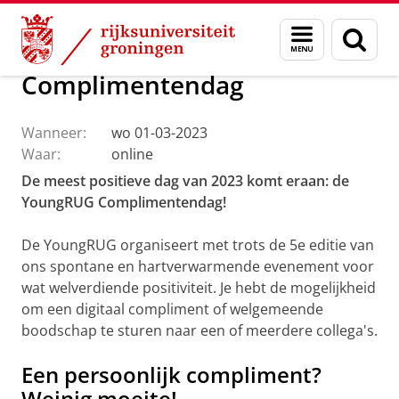
Skip
Skip
Over ons
Evenementen
Menu
Zoek
to
to
en
Content
Navigation
zoeken
Complimentendag
Wanneer:
wo 01-03-2023
Waar:
online
De meest positieve dag van 2023 komt eraan: de
YoungRUG Complimentendag!
De YoungRUG organiseert met trots de 5e editie van
ons spontane en hartverwarmende evenement voor
wat welverdiende positiviteit. Je hebt de mogelijkheid
om een digitaal compliment of welgemeende
boodschap te sturen naar een of meerdere collega's.
Een persoonlijk compliment?
Weinig moeite!