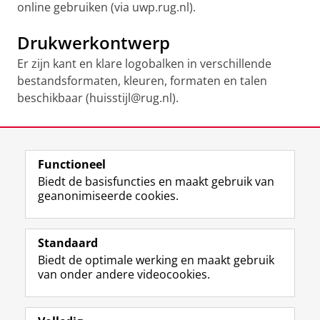
online gebruiken (via uwp.rug.nl).
Drukwerkontwerp
Er zijn kant en klare logobalken in verschillende
bestandsformaten, kleuren, formaten en talen
beschikbaar (huisstijl@rug.nl).
Laatst gewijzigd:
03 maart 2026 13:59
Functioneel
View this page in:
English
Biedt de basisfuncties en maakt gebruik van
geanonimiseerde cookies.
F
L
R
I
Y
Volg de RUG
a
i
S
n
o
Standaard
c
n
S
s
u
Biedt de optimale werking en maakt gebruik
e
k
-
t
T
Studiekiezers
van onder andere videocookies.
b
e
f
a
u
Maatschappij/bedrijven
o
d
e
g
b
o
I
e
r
e
Alumni