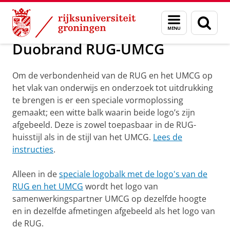
Skip
Skip
Over ons
Samenwerkingsverbanden
Menu
Zoek
to
to
en
Content
Navigation
zoeken
Duobrand RUG-UMCG
Om de verbondenheid van de RUG en het UMCG op
het vlak van onderwijs en onderzoek tot uitdrukking
te brengen is er een speciale vormoplossing
gemaakt; een witte balk waarin beide logo’s zijn
afgebeeld. Deze is zowel toepasbaar in de RUG-
huisstijl als in de stijl van het UMCG.
Lees de
instructies
.
Alleen in de
speciale logobalk met de logo's van de
RUG en het UMCG
wordt het logo van
samenwerkingspartner UMCG op dezelfde hoogte
en in dezelfde afmetingen afgebeeld als het logo van
de RUG.