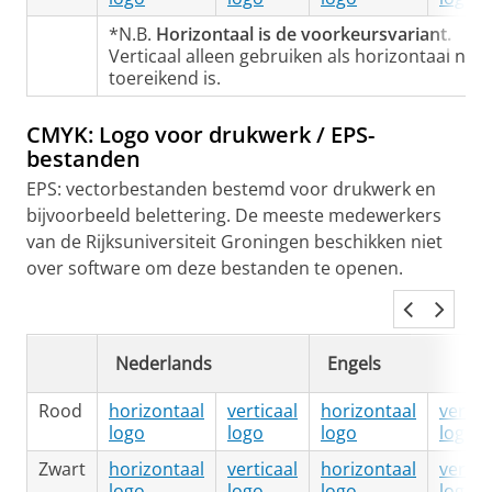
*N.B.
Horizontaal is de voorkeursvariant.
Verticaal alleen gebruiken als horizontaal niet
toereikend is.
CMYK: Logo voor drukwerk / EPS-
bestanden
EPS: vectorbestanden bestemd voor drukwerk en
bijvoorbeeld belettering. De meeste medewerkers
van de Rijksuniversiteit Groningen beschikken niet
over software om deze bestanden te openen.
Nederlands
Engels
Rood
horizontaal
verticaal
horizontaal
vertic
logo
logo
logo
logo
Zwart
horizontaal
verticaal
horizontaal
vertic
logo
logo
logo
logo