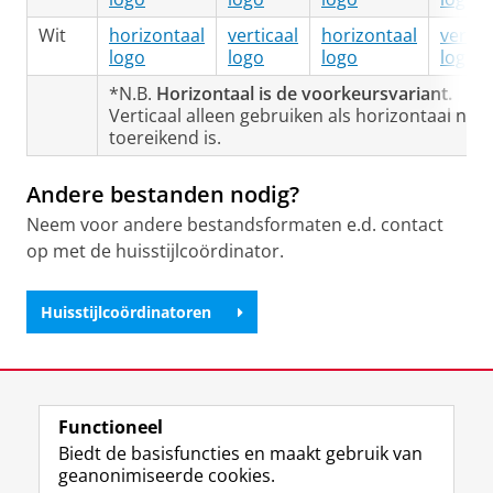
Wit
horizontaal
verticaal
horizontaal
vertic
logo
logo
logo
logo
*N.B.
Horizontaal is de voorkeursvariant.
Verticaal alleen gebruiken als horizontaal niet
toereikend is.
Andere bestanden nodig?
Neem voor andere bestandsformaten e.d. contact
op met de huisstijlcoördinator.
Huisstijlcoördinatoren
Laatst gewijzigd:
24 augustus 2020 10:16
Functioneel
View this page in:
English
Biedt de basisfuncties en maakt gebruik van
geanonimiseerde cookies.