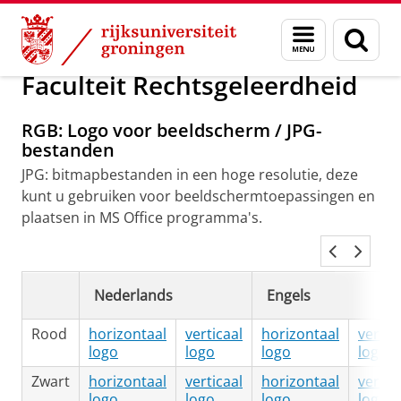
Skip
Skip
Over ons
Logobestanden faculteiten
Menu
Zoek
to
to
en
Content
Navigation
zoeken
Faculteit Rechtsgeleerdheid
RGB: Logo voor beeldscherm / JPG-
bestanden
JPG: bitmapbestanden in een hoge resolutie, deze
kunt u gebruiken voor beeldschermtoepassingen en
plaatsen in MS Office programma's.
Nederlands
Engels
Rood
horizontaal
verticaal
horizontaal
vertic
logo
logo
logo
logo
Zwart
horizontaal
verticaal
horizontaal
vertic
logo
logo
logo
logo