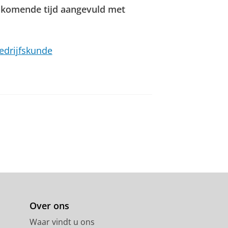
e komende tijd aangevuld met
edrijfskunde
Over ons
Waar vindt u ons