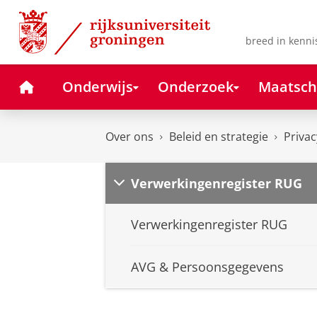
Skip
Skip
to
to
Content
Navigation
breed in kenni
Home
Onderwijs
Onderzoek
Maatsch
Over ons
Beleid en strategie
Privac
Verwerkingenregister RUG
Verwerkingenregister RUG
AVG & Persoonsgegevens