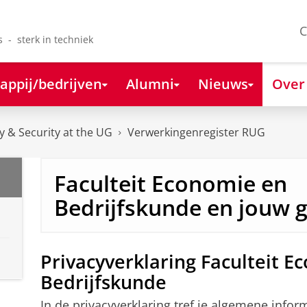
C
s - sterk in techniek
appij/bedrijven
Alumni
Nieuws
Over
y & Security at the UG
Verwerkingenregister RUG
Faculteit Economie en
Bedrijfskunde en jouw 
Privacyverklaring Faculteit E
Bedrijfskunde
In de privacyverklaring tref je algemene info