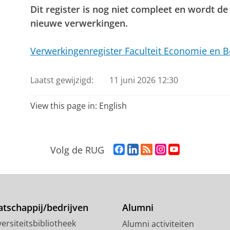
Dit register is nog niet compleet en wordt d
nieuwe verwerkingen.
Verwerkingenregister Faculteit Economie en B
Laatst gewijzigd:
11 juni 2026 12:30
View this page in:
English
F
L
R
I
Y
Volg de RUG
a
i
S
n
o
c
n
S
s
u
e
k
-
t
T
b
e
f
a
u
o
d
e
g
b
tschappij/bedrijven
Alumni
o
I
e
r
e
ersiteitsbibliotheek
Alumni activiteiten
k
n
d
a
-