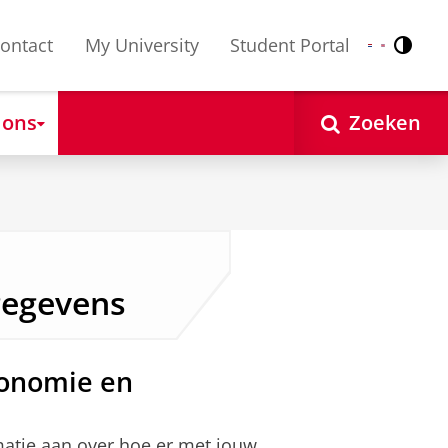
ontact
My University
Student Portal
Contr
Nederlands
English
 ons
Zoeken
gegevens
conomie en
rmatie aan over hoe er met jouw