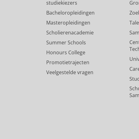
studiekiezers
Gro
Bacheloropleidingen
Zoe
Masteropleidingen
Tal
Scholierenacademie
Sam
Cen
Summer Schools
Tec
Honours College
Uni
Promotietrajecten
Car
Veelgestelde vragen
Stu
Sch
Sam