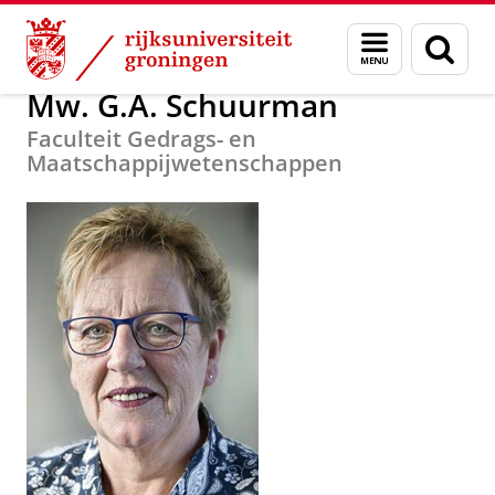
Skip
Skip
Over ons
Docent van het Jaar
Menu
Zoek
to
to
en
Content
Navigation
zoeken
Mw. G.A. Schuurman
Faculteit Gedrags- en
Maatschappijwetenschappen