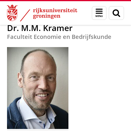
Skip
Skip
Over ons
Docent van het Jaar
Menu
Zoek
to
to
en
Content
Navigation
zoeken
Dr. M.M. Kramer
Faculteit Economie en Bedrijfskunde