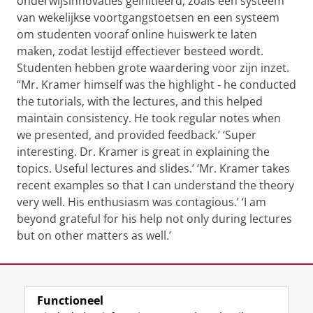
onderwijsinnovaties geïnitieerd, zoals een systeem
van wekelijkse voortgangstoetsen en een systeem
om studenten vooraf online huiswerk te laten
maken, zodat lestijd effectiever besteed wordt.
Studenten hebben grote waardering voor zijn inzet.
“Mr. Kramer himself was the highlight
‐
he conducted
the tutorials, with the lectures, and this helped
maintain consistency. He took regular notes when
we presented, and provided feedback.’ ‘Super
interesting. Dr. Kramer is great in explaining the
topics. Useful lectures and slides.’ ‘Mr. Kramer takes
recent examples so that I can understand the theory
very well. His enthusiasm was contagious.’ ‘I am
beyond grateful for his help not only during lectures
but on other matters as well.’
Laatst gewijzigd:
21 april 2022 11:42
Functioneel
View this page in:
English