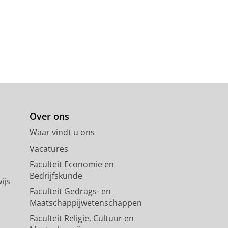
Over ons
Waar vindt u ons
Vacatures
Faculteit Economie en
Bedrijfskunde
ijs
Faculteit Gedrags- en
Maatschappijwetenschappen
Faculteit Religie, Cultuur en