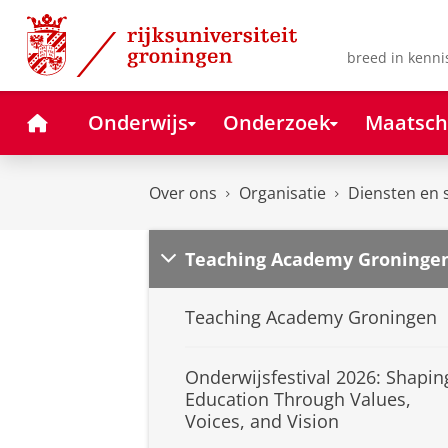
Skip
Skip
to
to
Content
Navigation
breed in kenni
Home
Onderwijs
Onderzoek
Maatsch
Over ons
Organisatie
Diensten en 
Teaching Academy Groninge
Teaching Academy Groningen
Onderwijsfestival 2026: Shapin
Education Through Values,
Voices, and Vision