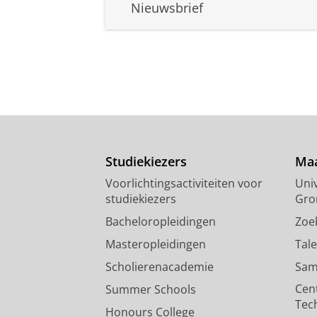
Nieuwsbrief
Studiekiezers
Maa
Voorlichtingsactiviteiten voor
Univ
studiekiezers
Gro
Bacheloropleidingen
Zoe
Masteropleidingen
Tal
Scholierenacademie
Sam
Cen
Summer Schools
Tec
Honours College