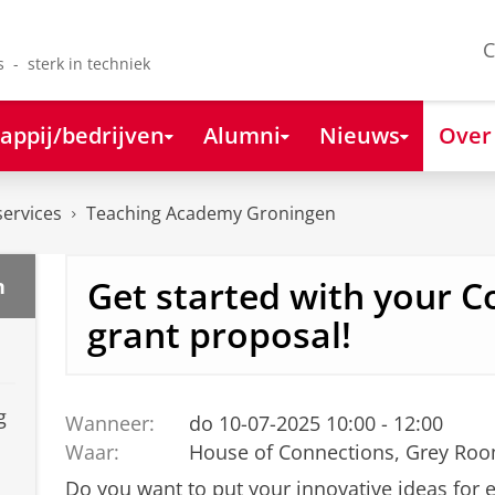
C
s - sterk in techniek
appij/bedrijven
Alumni
Nieuws
Over
services
Teaching Academy Groningen
Get started with your 
n
grant proposal!
g
Wanneer:
do 10-07-2025 10:00 - 12:00
Waar:
House of Connections, Grey Ro
Do you want to put your innovative ideas for 