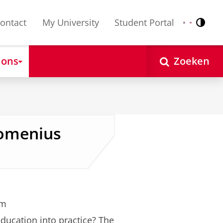
ontact
My University
Student Portal
Contr
Nederlands
English
 ons
Zoeken
Comenius
om
education into practice? The