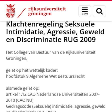
Skip
Skip
Vertrouwelijkheid, klachten, bezwaar en ber
Menu
Zoek
to
to
en
Content
Navigation
zoeken
Klachtenregeling Seksuele
Intimidatie, Agressie, Geweld
en Discriminatie RUG 2009
Het College van Bestuur van de Rijksuniversiteit
Groningen,
gelet op het wettelijk kader:
hoofdstuk 9 Algemene Wet Bestuursrecht
alsmede gelet op:
artikel 1.12 CAO Nederlandse Universiteiten 2007-
2010 (CAO NU)
Gedragscode (Seksuele) intimidatie, agressie, geweld