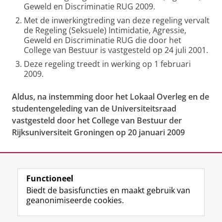
Geweld en Discriminatie RUG 2009.
Met de inwerkingtreding van deze regeling vervalt
de Regeling (Seksuele) Intimidatie, Agressie,
Geweld en Discriminatie RUG die door het
College van Bestuur is vastgesteld op 24 juli 2001.
Deze regeling treedt in werking op 1 februari
2009.
Aldus, na instemming door het Lokaal Overleg en de
studentengeleding van de Universiteitsraad
vastgesteld door het College van Bestuur der
Rijksuniversiteit Groningen op 20 januari 2009
Laatst gewijzigd:
13 maart 2020 00:26
Functioneel
View this page in:
English
Biedt de basisfuncties en maakt gebruik van
geanonimiseerde cookies.
F
L
R
I
Y
Volg de RUG