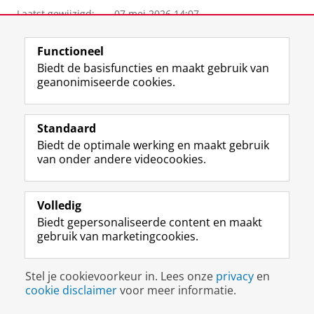
Laatst gewijzigd:
07 mei 2026 14:07
View this page in:
English
Functioneel
Biedt de basisfuncties en maakt gebruik van
geanonimiseerde cookies.
F
L
R
I
Y
Volg de RUG
a
i
S
n
o
c
n
S
s
u
Standaard
e
k
-
t
T
Studiekiezers
Biedt de optimale werking en maakt gebruik
b
e
f
a
u
van onder andere videocookies.
Maatschappij/bedrijven
o
d
e
g
b
o
I
e
r
e
Alumni
k
n
d
a
-
Volledig
p
-
R
m
k
Over ons
Biedt gepersonaliseerde content en maakt
a
p
i
-
a
gebruik van marketingcookies.
g
a
j
a
n
i
g
k
c
a
Disclaimer & Copyright
Privacy
Cookies
n
i
s
c
a
Stel je cookievoorkeur in. Lees onze
privacy
en
Inloggen
a
n
u
o
l
cookie disclaimer
voor meer informatie.
R
a
n
u
R
i
R
i
n
i