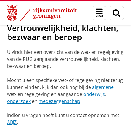
Skip
Skip
Vertrouwelijkheid, klachten, bezwaar en ber
Menu
Zoek
to
to
en
Content
Navigation
zoeken
Vertrouwelijkheid, klachten,
bezwaar en beroep
U vindt hier een overzicht van de wet- en regelgeving
van de RUG
aangaande vertrouwelijkheid, klachten,
bezwaar en beroep
.
Mocht u een specifieke wet- of regelgeving niet terug
kunnen vinden, kijk dan ook nog bij de
algemene
wet- en regelgeving en aangaande
onderwijs
,
onderzoek
en
medezeggenschap
.
Indien u vragen heeft kunt u contact opnemen met
ABJZ
.