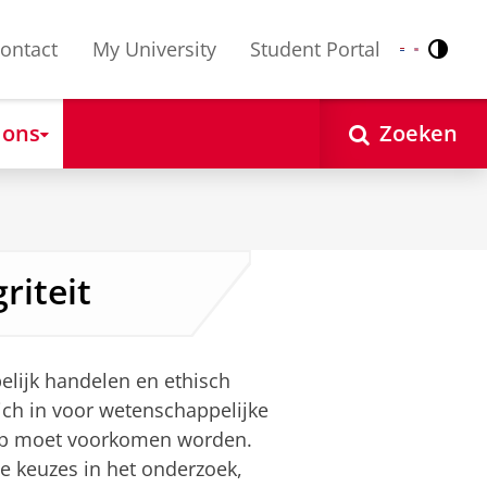
ontact
My University
Student Portal
Contr
Nederlands
English
 ons
Zoeken
riteit
lijk handelen en ethisch
ich in voor wetenschappelijke
hap moet voorkomen worden.
de keuzes in het onderzoek,