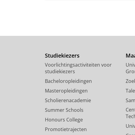
Studiekiezers
Maa
Voorlichtingsactiviteiten voor
Univ
studiekiezers
Gro
Bacheloropleidingen
Zoe
Masteropleidingen
Tal
Scholierenacademie
Sam
Cen
Summer Schools
Tec
Honours College
Uni
Promotietrajecten