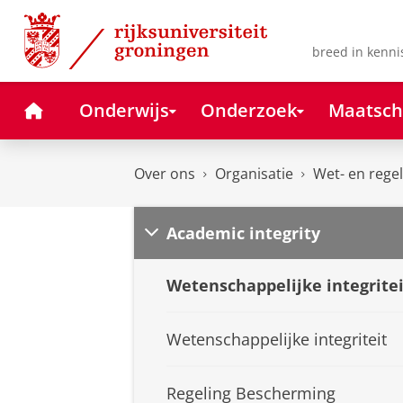
Skip
Skip
to
to
Content
Navigation
breed in kenni
Home
Onderwijs
Onderzoek
Maatsch
Over ons
Organisatie
Wet- en rege
Academic integrity
Wetenschappelijke integritei
Wetenschappelijke integriteit
Regeling Bescherming