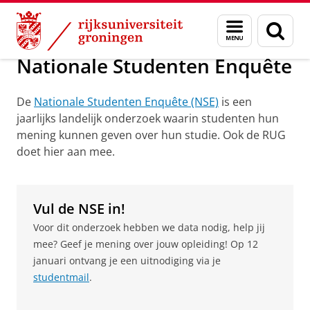
Skip
Skip
Over ons
Kwaliteitszorg onderwijs
Menu
Zoek
to
to
en
Content
Navigation
zoeken
Nationale Studenten Enquête
De
Nationale Studenten Enquête (NSE)
is een
jaarlijks landelijk onderzoek waarin studenten hun
mening kunnen geven over hun studie. Ook de RUG
doet hier aan mee.
Vul de NSE in!
Voor dit onderzoek hebben we data nodig, help jij
mee? Geef je mening over jouw opleiding! Op 12
januari ontvang je een uitnodiging via je
studentmail
.