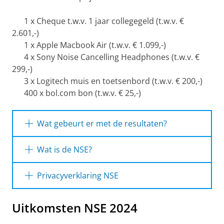
1 x Cheque t.w.v. 1 jaar collegegeld (t.w.v. €
2.601,-)
1 x Apple Macbook Air (t.w.v. € 1.099,-)
4 x Sony Noise Cancelling Headphones (t.w.v. €
299,-)
3 x Logitech muis en toetsenbord (t.w.v. € 200,-)
400 x bol.com bon (t.w.v. € 25,-)
Wat gebeurt er met de resultaten?
Zodra de uitkomsten beschikbaar zijn, gaat de
Wat is de NSE?
RUG aan de slag met de signalen uit de
enquête. De resultaten worden geanalyseerd
De NSE (Nationale Studenten Enquête) is een
Privacyverklaring NSE
en besproken door bestuurders van
grootschalig landelijk onderzoek waarin
universiteit en faculteiten, adviescommissies,
studenten hun mening geven over hun
Als je meedoet aan de NSE worden
onderwijscoördinatoren,
Uitkomsten NSE 2024
opleiding. De NSE wordt in opdracht van het
persoonsgegevens van jou verwerkt. De RUG
kwaliteitszorgmedewerkers, studenten en
Ministerie van OCW uitgevoerd door Landelijk
gaat zorgvuldig om met jouw gegevens. Wat je