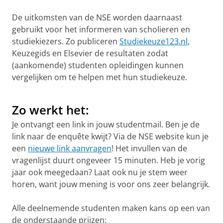
De uitkomsten van de NSE worden daarnaast
gebruikt voor het informeren van scholieren en
studiekiezers. Zo publiceren
Studiekeuze123.nl
,
Keuzegids en Elsevier de resultaten zodat
(aankomende) studenten opleidingen kunnen
vergelijken om te helpen met hun studiekeuze.
De NSE in het kort
Pas uw cookie instellingen aan
om deze
video te zien
Zo werkt het:
Je ontvangt een link in jouw studentmail. Ben je de
link naar de enquête kwijt? Via de NSE website kun je
een
nieuwe link aanvragen
! Het invullen van de
vragenlijst duurt ongeveer 15 minuten. Heb je vorig
jaar ook meegedaan? Laat ook nu je stem weer
horen, want jouw mening is voor ons zeer belangrijk.
Alle deelnemende studenten maken kans op een van
de onderstaande prijzen: