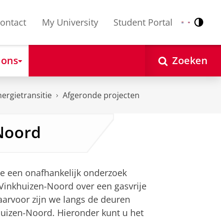
ontact
My University
Student Portal
Contr
Nederlands
English
 ons
Zoeken
ergietransitie
Afgeronde projecten
-Noord
we een onafhankelijk onderzoek
Vinkhuizen-Noord over een gasvrije
aarvoor zijn we langs de deuren
huizen-Noord. Hieronder kunt u het