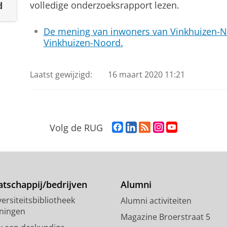
volledige onderzoeksrapport lezen.
d
De mening van inwoners van Vinkhuizen-No
Vinkhuizen-Noord.
Laatst gewijzigd:
16 maart 2020 11:21
F
L
R
I
Y
Volg de RUG
a
i
S
n
o
c
n
S
s
u
e
k
-
t
T
b
e
f
a
u
o
d
e
g
b
tschappij/bedrijven
Alumni
o
I
e
r
e
ersiteitsbibliotheek
Alumni activiteiten
k
n
d
a
-
ningen
p
-
R
m
k
Magazine Broerstraat 5