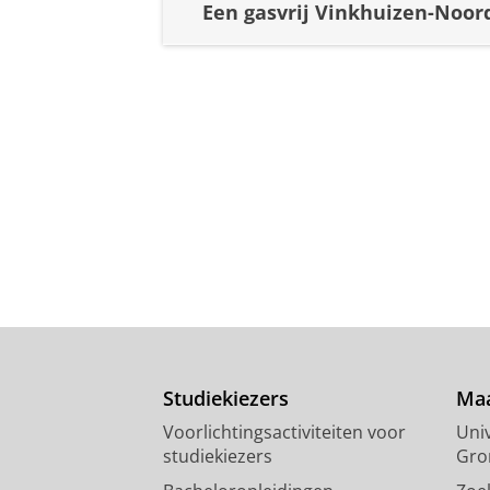
Een gasvrij Vinkhuizen-Noor
Studiekiezers
Maa
Voorlichtingsactiviteiten voor
Univ
studiekiezers
Gro