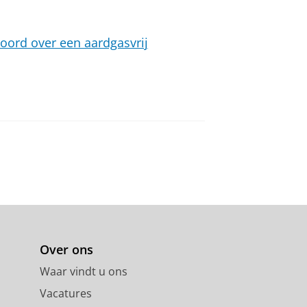
ord over een aardgasvrij
Over ons
Waar vindt u ons
Vacatures