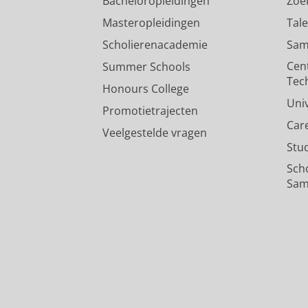
Bacheloropleidingen
Zoe
Masteropleidingen
Tal
Scholierenacademie
Sam
Cen
Summer Schools
Tec
Honours College
Uni
Promotietrajecten
Car
Veelgestelde vragen
Stu
Sch
Sam