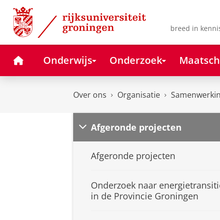
Skip
Skip
to
to
Content
Navigation
breed in kenni
Home
Onderwijs
Onderzoek
Maatsch
Over ons
Organisatie
Samenwerki
Afgeronde projecten
Afgeronde projecten
Onderzoek naar energietransiti
in de Provincie Groningen