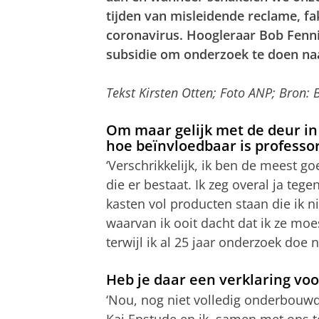
tijden van misleidende reclame, f
coronavirus. Hoogleraar Bob Fenn
subsidie om onderzoek te doen na
Tekst Kirsten Otten; Foto ANP; Bron: 
Om maar gelijk met de deur in 
hoe beïnvloedbaar is professor
‘Verschrikkelijk, ik ben de meest g
die er bestaat. Ik zeg overal ja tege
kasten vol producten staan die ik n
waarvan ik ooit dacht dat ik ze moe
terwijl ik al 25 jaar onderzoek doe 
Heb je daar een verklaring voo
‘Nou, nog niet volledig onderbouw
Kai Epstude en ik, samen met ons