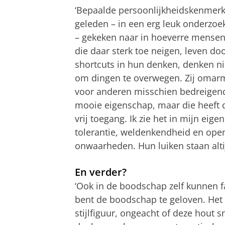
‘Bepaalde persoonlijkheidskenmerke
geleden – in een erg leuk onderzoe
– gekeken naar in hoeverre mense
die daar sterk toe neigen, leven 
shortcuts in hun denken, denken ni
om dingen te overwegen. Zij omarm
voor anderen misschien bedreigend
mooie eigenschap, maar die heeft d
vrij toegang. Ik zie het in mijn eig
tolerantie, weldenkendheid en open
onwaarheden. Hun luiken staan alti
En verder?
‘Ook in de boodschap zelf kunnen fa
bent de boodschap te geloven. Het 
stijlfiguur, ongeacht of deze hout s