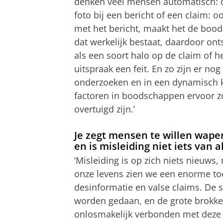
denken veel mensen automatisch: o 
foto bij een bericht of een claim: oo
met het bericht, maakt het de boods
dat werkelijk bestaat, daardoor ont
als een soort halo op de claim of he
uitspraak een feit. En zo zijn er n
onderzoeken en in een dynamisch k
factoren in boodschappen ervoor z
overtuigd zijn.’
Je zegt mensen te willen wapen
en is misleiding niet iets van a
‘Misleiding is op zich niets nieuw
onze levens zien we een enorme to
desinformatie en valse claims. D
worden gedaan, en de grote brokken
onlosmakelijk verbonden met deze 