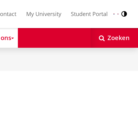
ontact
My University
Student Portal
Contr
Nederlands
English
 ons
Zoeken