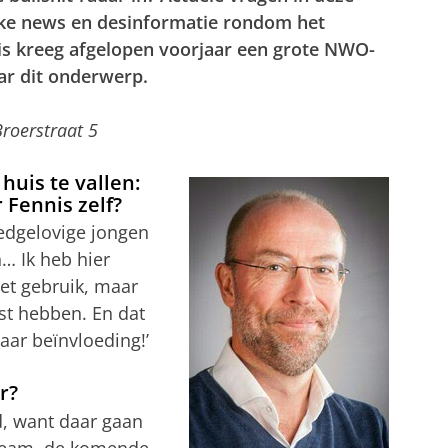
ake news en desinformatie rondom het
is kreeg afgelopen voorjaar een grote NWO-
ar dit onderwerp.
Broerstraat 5
huis te vallen:
 Fennis zelf?
oedgelovige jongen
n… Ik heb hier
iet gebruik, maar
st hebben. En dat
naar beïnvloeding!’
r?
d, want daar gaan
 team, de komende