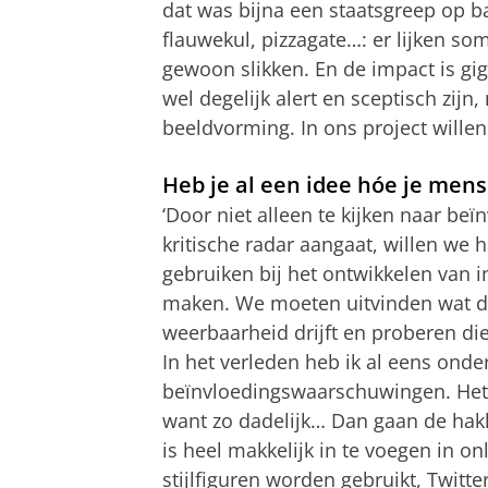
dat was bijna een staatsgreep op b
flauwekul, pizzagate…: er lijken 
gewoon slikken. En de impact is g
wel degelijk alert en sceptisch zijn, 
beeldvorming. In ons project willen
Heb je al een idee hóe je me
‘Door niet alleen te kijken naar b
kritische radar aangaat, willen we
gebruiken bij het ontwikkelen van
maken. We moeten uitvinden wat d
weerbaarheid drijft en proberen die
In het verleden heb ik al eens ond
beïnvloedingswaarschuwingen. Het we
want zo dadelijk… Dan gaan de hakke
is heel makkelijk in te voegen in o
stijlfiguren worden gebruikt, Twitt