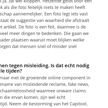
ja, zal wel kloppen. Hetzelfde geldt voor een
k als die foto feitelijk niets te maken heeft
chap aannemelijker. Een foto legt iets vast
staat de suggestie van waarheid die afstraalt
t artikel. De foto is een feit, daarmee is de
og veel meer dingen te bedenken. Die gaan we
ader plaatsen waaruit moet blijken welke
orgen dat mensen snel of minder snel
en tegen misleiding. Is dat echt nodig
lle tijden?
s, maar met de groeiende online component in
ename van misleidende reclame, fake news,
e schaamteloosheid waarmee onware claims
 die ervan komen, zijn wel echt
tijd. Neem de bestorming van het Capitool,