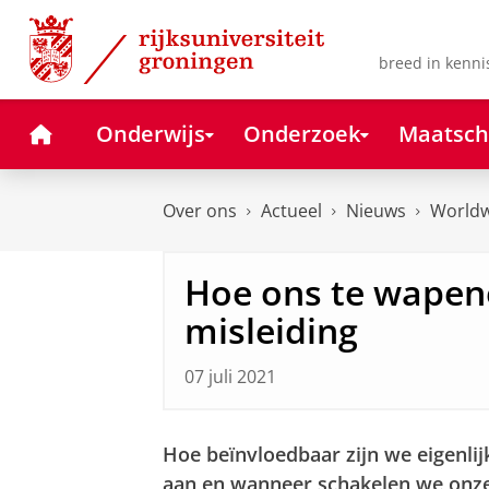
Skip
Skip
to
to
Content
Navigation
breed in kenni
Home
Onderwijs
Onderzoek
Maatsch
Over ons
Actueel
Nieuws
Worldw
Hoe ons te wapen
misleiding
07 juli 2021
Hoe beïnvloedbaar zijn we eigenl
aan en wanneer schakelen we onze 