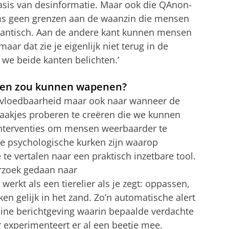
asis van desinformatie. Maar ook die QAnon-
soms geen grenzen aan de waanzin die mensen
igantisch. Aan de andere kant kunnen mensen
maar dat zie je eigenlijk niet terug in de
 we beide kanten belichten.’
nsen zou kunnen wapenen?
eïnvloedbaarheid maar ook naar wanneer de
 haakjes proberen te creëren die we kunnen
 interventies om mensen weerbaarder te
e psychologische kurken zijn waarop
 te vertalen naar een praktisch inzetbare tool.
erzoek gedaan naar
rkt als een tierelier als je zegt: oppassen,
n gelijk in het zand. Zo’n automatische alert
nline berichtgeving waarin bepaalde verdachte
er experimenteert er al een beetje mee.