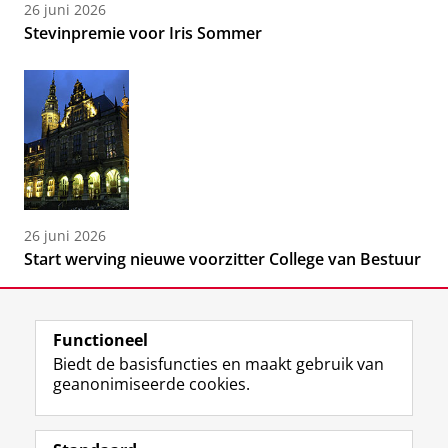
26 juni 2026
Stevinpremie voor Iris Sommer
26 juni 2026
Start werving nieuwe voorzitter College van Bestuur
Functioneel
Biedt de basisfuncties en maakt gebruik van
geanonimiseerde cookies.
F
L
R
I
Y
Volg de RUG
a
i
S
n
o