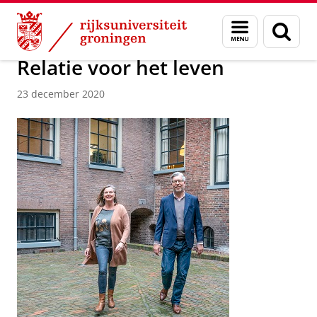
Skip
Skip
Over ons
Actueel
Nieuws
Worldwide Newsletter
Menu
Zoek
to
to
en
Content
Navigation
zoeken
Relatie voor het leven
23 december 2020