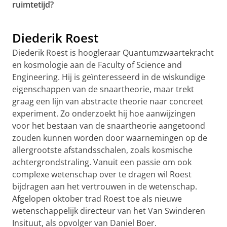
ruimtetijd?
Kunnen we de aarde de andere kant op laten draaien?
Pas uw cookie instellingen aan
om deze
video te zien
Diederik Roest
Diederik Roest is hoogleraar Quantumzwaartekracht
en kosmologie aan de Faculty of Science and
Engineering. Hij is geïnteresseerd in de wiskundige
eigenschappen van de snaartheorie, maar trekt
graag een lijn van abstracte theorie naar concreet
experiment. Zo onderzoekt hij hoe aanwijzingen
voor het bestaan van de snaartheorie aangetoond
zouden kunnen worden door waarnemingen op de
allergrootste afstandsschalen, zoals kosmische
achtergrondstraling. Vanuit een passie om ook
complexe wetenschap over te dragen wil Roest
bijdragen aan het vertrouwen in de wetenschap.
Afgelopen oktober trad Roest toe als nieuwe
wetenschappelijk directeur van het Van Swinderen
Insituut, als opvolger van Daniel Boer.