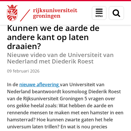
Skip
Skip
Over ons
Actueel
Nieuws
Menu
Zoek
to
to
en
Content
Navigation
zoeken
Kunnen we de aarde de
andere kant op laten
draaien?
Nieuwe video van de Universiteit van
Nederland met Diederik Roest
09 februari 2026
In de
nieuwe aflevering
van Universiteit van
Nederland beantwoordt kosmoloog Diederik Roest
van de Rijksuniversiteit Groningen 5 vragen over
ons gekke heelal zoals: Wat hebben de aarde en
rennende mensen te maken met een hamster in een
hamsterrad? Hoe kunnen zwarte gaten het hele
universum laten trillen? En wat is nou precies