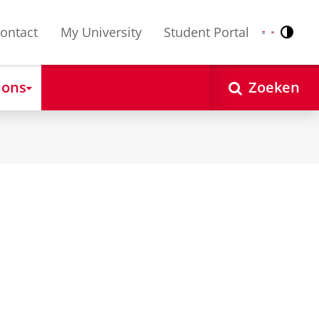
ontact
My University
Student Portal
Contr
Nederlands
English
 ons
Zoeken