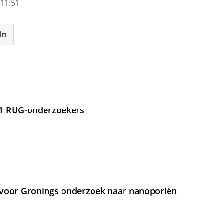
11:51
In
21 RUG-onderzoekers
voor Gronings onderzoek naar nanoporiën