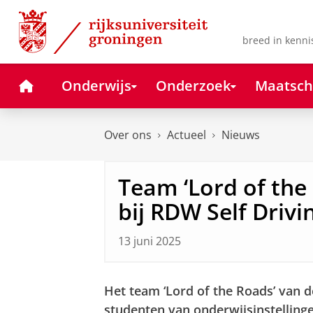
Skip
Skip
to
to
Content
Navigation
breed in kenni
Home
Onderwijs
Onderzoek
Maatsch
Over ons
Actueel
Nieuws
Team ‘Lord of the
bij RDW Self Drivi
13 juni 2025
Het team ‘Lord of the Roads’ van d
studenten van onderwijsinstellin