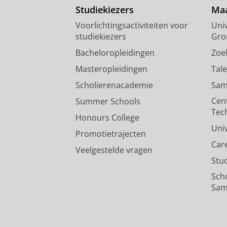
Studiekiezers
Maa
Voorlichtingsactiviteiten voor
Univ
studiekiezers
Gro
Bacheloropleidingen
Zoe
Masteropleidingen
Tal
Scholierenacademie
Sam
Cen
Summer Schools
Tec
Honours College
Uni
Promotietrajecten
Car
Veelgestelde vragen
Stu
Sch
Sam