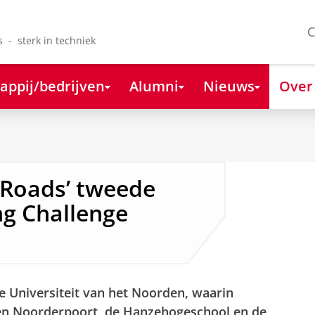
C
s - sterk in techniek
appij/bedrijven
Alumni
Nieuws
Over
 Roads’ tweede
ng Challenge
e Universiteit van het Noorden, waarin
gen Noorderpoort, de Hanzehogeschool en de