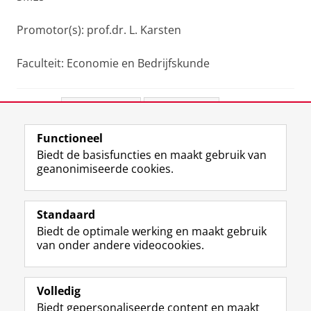
Promotor(s): prof.dr. L. Karsten
Faculteit: Economie en Bedrijfskunde
Deel dit
Facebook
LinkedIn
Functioneel
View this page in:
English
Biedt de basisfuncties en maakt gebruik van
geanonimiseerde cookies.
F
L
R
I
Y
Volg de RUG
a
i
S
n
o
Standaard
c
n
S
s
u
Biedt de optimale werking en maakt gebruik
e
k
-
t
T
Studiekiezers
van onder andere videocookies.
b
e
f
a
u
Maatschappij/bedrijven
o
d
e
g
b
o
I
e
r
e
Alumni
k
n
d
a
-
Volledig
p
-
R
m
k
Biedt gepersonaliseerde content en maakt