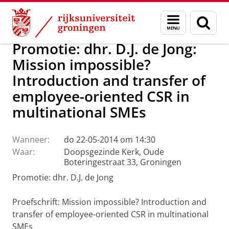
Skip
Skip
Over ons
Actueel
Nieuws
Menu
Zoek
to
to
en
Content
Navigation
zoeken
Promotie: dhr. D.J. de Jong:
Mission impossible?
Introduction and transfer of
employee-oriented CSR in
multinational SMEs
Wanneer:
do 22-05-2014 om 14:30
Waar:
Doopsgezinde Kerk, Oude
Boteringestraat 33, Groningen
Promotie: dhr. D.J. de Jong
Proefschrift: Mission impossible? Introduction and
transfer of employee-oriented CSR in multinational
SMEs