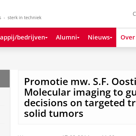
C
s - sterk in techniek
appij/bedrijven
Alumni
Nieuws
Over
Promotie mw. S.F. Oost
Molecular imaging to gui
decisions on targeted t
solid tumors