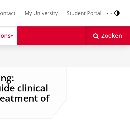
ontact
My University
Student Portal
Contr
Nederlands
English
 ons
Zoeken
ing:
de clinical
reatment of