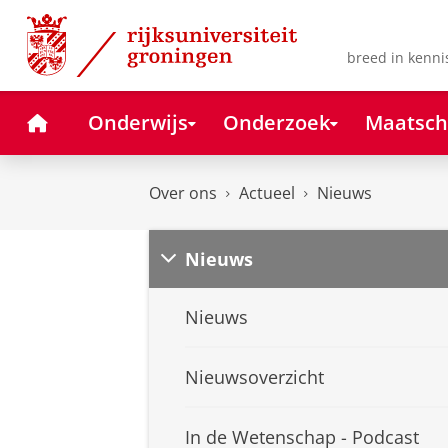
Skip
Skip
to
to
Content
Navigation
breed in kenni
Home
Onderwijs
Onderzoek
Maatsch
Over ons
Actueel
Nieuws
Nieuws
Nieuws
Nieuwsoverzicht
In de Wetenschap - Podcast