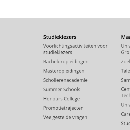
Studiekiezers
Maa
Voorlichtingsactiviteiten voor
Univ
studiekiezers
Gro
Bacheloropleidingen
Zoe
Masteropleidingen
Tal
Scholierenacademie
Sam
Cen
Summer Schools
Tec
Honours College
Uni
Promotietrajecten
Car
Veelgestelde vragen
Stu