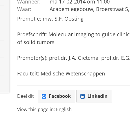
Wanneer:
ma 17-02-2014 om 11:00
Waar:
Academiegebouw, Broerstraat 5,
Promotie: mw. S.F. Oosting
Proefschrift: Molecular imaging to guide clini
of solid tumors
Promotor(s): prof.dr. J.A. Gietema, prof.dr. E.G
Faculteit: Medische Wetenschappen
Deel dit
Facebook
LinkedIn
View this page in:
English