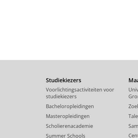
Studiekiezers
Maa
Voorlichtingsactiviteiten voor
Univ
studiekiezers
Gro
Bacheloropleidingen
Zoe
Masteropleidingen
Tal
Scholierenacademie
Sam
Cen
Summer Schools