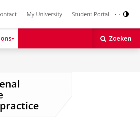
ontact
My University
Student Portal
Contr
Nederlands
English
 ons
Zoeken
enal
e
 practice