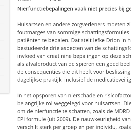
Nierfunctiebepalingen vaak niet precies bij 
Huisartsen en andere zorgverleners moeten zi
foutmarges van sommige schattingsformules 
patiënten te bepalen. Dat stelt Iefke Drion in
bestudeerde drie aspecten van de schattings
invloed van creatinine bepalingen op deze sch
als afvalproduct van de spieren een goed beel
de consequenties die dit heeft voor beslissi
dagelijkse praktijk, inclusief de medicatieveili
In het opsporen van nierschade en risicofactor
belangrijke rol weggelegd voor huisartsen. Di
om de nierfunctie te schatten, zoals de MDRD
EPI formule (uit 2009). De nauwkeurigheid va
verschilt sterk per groep en per individu, zoa