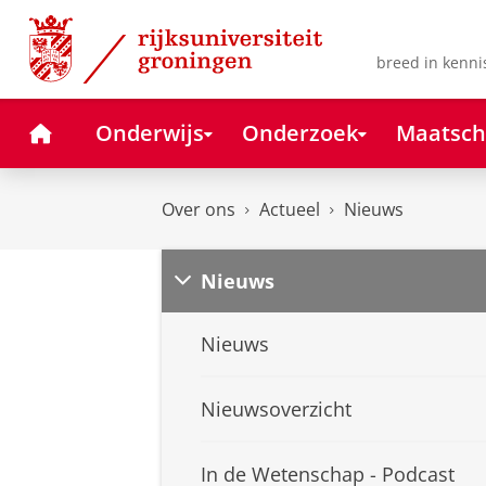
Skip
Skip
to
to
Content
Navigation
breed in kenni
Home
Onderwijs
Onderzoek
Maatsch
Over ons
Actueel
Nieuws
Nieuws
Nieuws
Nieuwsoverzicht
In de Wetenschap - Podcast