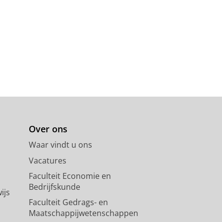
Over ons
Waar vindt u ons
Vacatures
Faculteit Economie en
Bedrijfskunde
ijs
Faculteit Gedrags- en
Maatschappijwetenschappen