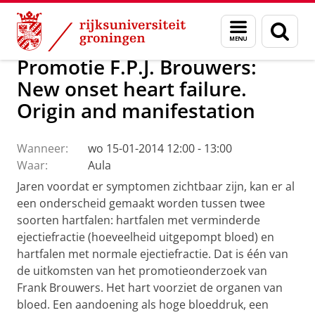
Skip
Skip
Over ons
Actueel
Nieuws
Menu
Zoek
to
to
en
Content
Navigation
zoeken
Promotie F.P.J. Brouwers:
New onset heart failure.
Origin and manifestation
Wanneer:
wo 15-01-2014 12:00 - 13:00
Waar:
Aula
Jaren voordat er symptomen zichtbaar zijn, kan er al
een onderscheid gemaakt worden tussen twee
soorten hartfalen: hartfalen met verminderde
ejectiefractie (hoeveelheid uitgepompt bloed) en
hartfalen met normale ejectiefractie. Dat is één van
de uitkomsten van het promotieonderzoek van
Frank Brouwers. Het hart voorziet de organen van
bloed. Een aandoening als hoge bloeddruk, een