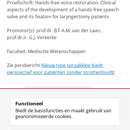
Proefschrift: Hands-free voice restoration. Clinical
aspects of the development of a hands-free speech
valve and its fixation for laryngectomy patients
Promotor(s): prof.dr. B.F.A.M. van der Laan,
prof.dr.ir. G.J. Verkerke
Faculteit: Medische Wetenschappen
Zie persbericht
Nieuw type spraakklep biedt
perspectief voor patiënten zonder strottenhoofd
Deel dit
Facebook
LinkedIn
Functioneel
View this page in:
English
Biedt de basisfuncties en maakt gebruik van
geanonimiseerde cookies.
F
L
R
I
Y
Volg de RUG