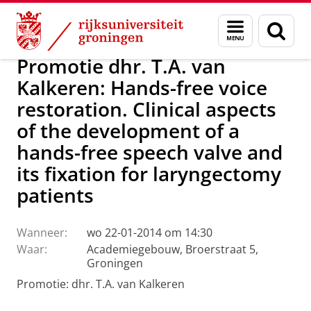
Skip
Skip
Over ons
Actueel
Nieuws
Menu
Zoek
to
to
en
Content
Navigation
zoeken
Promotie dhr. T.A. van
Kalkeren: Hands-free voice
restoration. Clinical aspects
of the development of a
hands-free speech valve and
its fixation for laryngectomy
patients
Wanneer:
wo 22-01-2014 om 14:30
Waar:
Academiegebouw, Broerstraat 5,
Groningen
Promotie: dhr. T.A. van Kalkeren