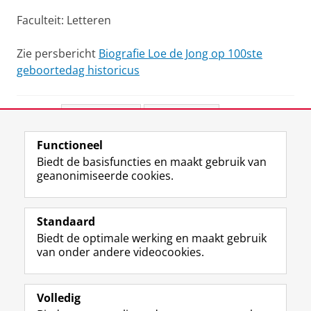
Faculteit: Letteren
Zie persbericht
Biografie Loe de Jong op 100ste
geboortedag historicus
Deel dit
Facebook
LinkedIn
Functioneel
View this page in:
English
Biedt de basisfuncties en maakt gebruik van
geanonimiseerde cookies.
F
L
R
I
Y
Volg de RUG
a
i
S
n
o
Standaard
c
n
S
s
u
Biedt de optimale werking en maakt gebruik
e
k
-
t
T
Studiekiezers
van onder andere videocookies.
b
e
f
a
u
Maatschappij/bedrijven
o
d
e
g
b
o
I
e
r
e
Alumni
k
n
d
a
-
Volledig
p
-
R
m
k