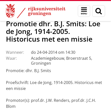
Skip
Skip
Over ons
Actueel
Nieuws
Menu
Zoek
to
to
en
Content
Navigation
zoeken
Promotie dhr. B.J. Smits: Loe
de Jong, 1914-2005.
Historicus met een missie
Wanneer:
do 24-04-2014 om 14:30
Waar:
Academiegebouw, Broerstraat 5,
Groningen
Promotie: dhr. B.J. Smits
Proefschrift: Loe de Jong, 1914-2005. Historicus met
een missie
Promotor(s): prof.dr. J.W. Renders, prof.dr. J.C.H.
Blom