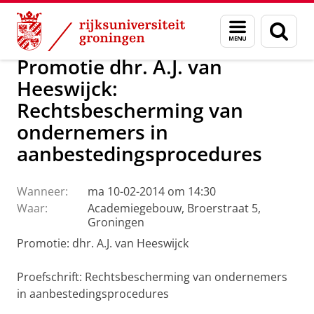
Skip
Skip
Over ons
Actueel
Nieuws
Menu
Zoek
to
to
en
Content
Navigation
zoeken
Promotie dhr. A.J. van
Heeswijck:
Rechtsbescherming van
ondernemers in
aanbestedingsprocedures
Wanneer:
ma 10-02-2014 om 14:30
Waar:
Academiegebouw, Broerstraat 5,
Groningen
Promotie: dhr. A.J. van Heeswijck
Proefschrift: Rechtsbescherming van ondernemers
in aanbestedingsprocedures