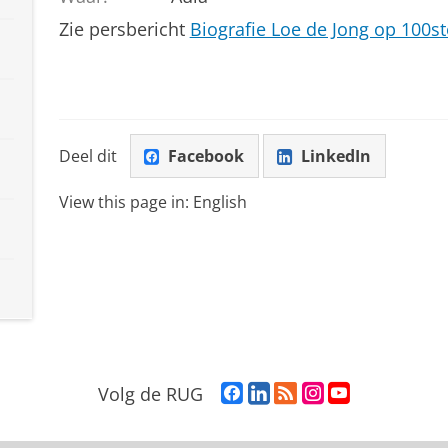
Zie persbericht
Biografie Loe de Jong op 100s
Deel dit
Facebook
LinkedIn
View this page in:
English
F
L
R
I
Y
Volg de RUG
a
i
S
n
o
c
n
S
s
u