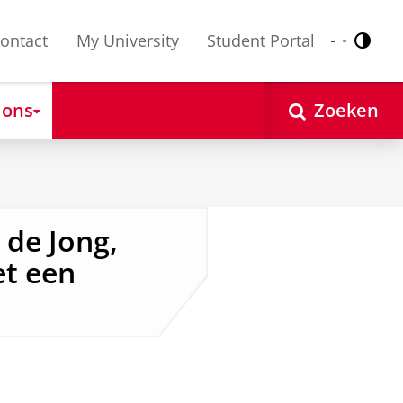
ontact
My University
Student Portal
Contr
Nederlands
English
 ons
Zoeken
 de Jong,
et een