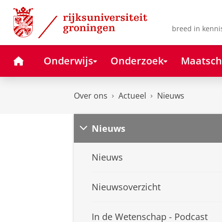
Skip
Skip
to
to
Content
Navigation
breed in kenni
Home
Onderwijs
Onderzoek
Maatsch
Over ons
Actueel
Nieuws
Nieuws
Nieuws
Nieuwsoverzicht
In de Wetenschap - Podcast