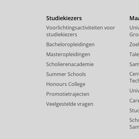
Studiekiezers
Maa
Voorlichtingsactiviteiten voor
Univ
studiekiezers
Gro
Bacheloropleidingen
Zoe
Masteropleidingen
Tal
Scholierenacademie
Sam
Cen
Summer Schools
Tec
Honours College
Uni
Promotietrajecten
Car
Veelgestelde vragen
Stu
Sch
Sam