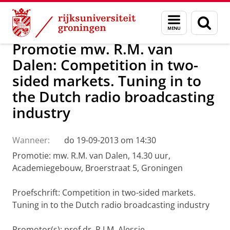
Skip
Skip
Over ons
Actueel
Nieuws
Menu
Zoek
to
to
en
Content
Navigation
zoeken
Promotie mw. R.M. van
Dalen: Competition in two-
sided markets. Tuning in to
the Dutch radio broadcasting
industry
Wanneer:
do 19-09-2013 om 14:30
Promotie: mw. R.M. van Dalen, 14.30 uur,
Academiegebouw, Broerstraat 5, Groningen
Proefschrift: Competition in two-sided markets.
Tuning in to the Dutch radio broadcasting industry
Promotor(s): prof.dr. R.J.M. Alessie