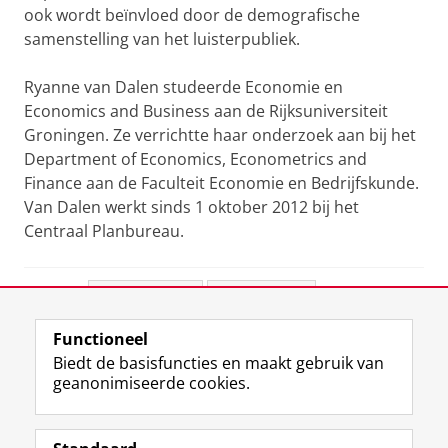
ook wordt beïnvloed door de demografische
samenstelling van het luisterpubliek.
Ryanne van Dalen studeerde Economie en
Economics and Business aan de Rijksuniversiteit
Groningen. Ze verrichtte haar onderzoek aan bij het
Department of Economics, Econometrics and
Finance aan de Faculteit Economie en Bedrijfskunde.
Van Dalen werkt sinds 1 oktober 2012 bij het
Centraal Planbureau.
Deel dit
Facebook
LinkedIn
Functioneel
View this page in:
English
Biedt de basisfuncties en maakt gebruik van
geanonimiseerde cookies.
F
L
R
I
Y
Volg de RUG
a
i
S
n
o