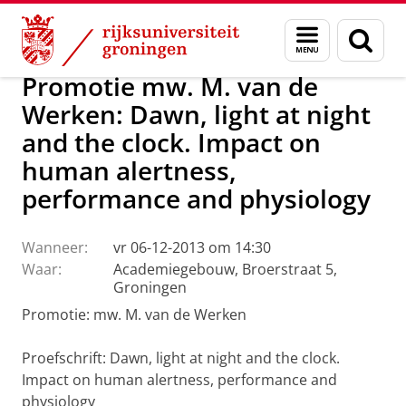
Skip
Skip
Over ons
Actueel
Nieuws
Menu
Zoek
to
to
en
Content
Navigation
zoeken
Promotie mw. M. van de
Werken: Dawn, light at night
and the clock. Impact on
human alertness,
performance and physiology
Wanneer:
vr 06-12-2013 om 14:30
Waar:
Academiegebouw, Broerstraat 5,
Groningen
Promotie: mw. M. van de Werken
Proefschrift: Dawn, light at night and the clock.
Impact on human alertness, performance and
physiology