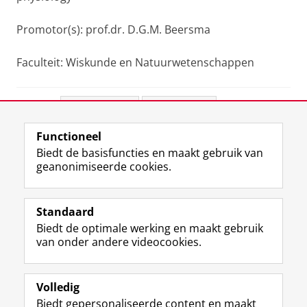
Promotor(s): prof.dr. D.G.M. Beersma
Faculteit: Wiskunde en Natuurwetenschappen
Deel dit
Facebook
LinkedIn
Functioneel
View this page in:
English
Biedt de basisfuncties en maakt gebruik van
geanonimiseerde cookies.
F
L
R
I
Y
Volg de RUG
a
i
S
n
o
Standaard
c
n
S
s
u
Biedt de optimale werking en maakt gebruik
e
k
-
t
T
Studiekiezers
van onder andere videocookies.
b
e
f
a
u
Maatschappij/bedrijven
o
d
e
g
b
o
I
e
r
e
Alumni
k
n
d
a
-
Volledig
p
-
R
m
k
Biedt gepersonaliseerde content en maakt