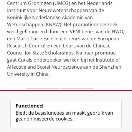
Centrum Groningen (UMCG) en het Nederlands
Instituut voor Neurowetenschappen van de
Koninklijke Nederlandse Akademie van
Wetenschappen (KNAW). Het promotieonderzoek
werd gefinancierd door een VENI-beurs van de NWO,
een Marie Curie Excellence beurs van de European
Research Council en een beurs van de Chinese
Council for State Scholarships. Na haar promotie
gaat Cui als onderzoeker werken bij het Institute of
Affective and Scoial Neuroscience aan de Shenzhen
University in China.
Deel dit
Facebook
LinkedIn
Functioneel
View this page in:
English
Biedt de basisfuncties en maakt gebruik van
geanonimiseerde cookies.
F
L
R
I
Y
Volg de RUG