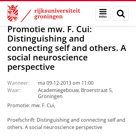
Skip
Skip
Over ons
Actueel
Nieuws
Menu
Zoek
to
to
en
Content
Navigation
zoeken
Promotie mw. F. Cui:
Distinguishing and
connecting self and others. A
social neuroscience
perspective
Wanneer:
ma 09-12-2013 om 11:00
Waar:
Academiegebouw, Broerstraat 5,
Groningen
Promotie: mw. F. Cui,
Proefschrift: Distinguishing and connecting self and
others. A social neuroscience perspective