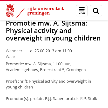
Skip
Skip
Over ons
Actueel
Nieuws
Menu
Zoek
to
to
en
Content
Navigation
zoeken
Promotie mw. A. Sijtsma:
Physical activity and
overweight in young children
Wanneer:
di 25-06-2013 om 11:00
Waar:
-
Promotie: mw. A. Sijtsma, 11.00 uur,
Academiegebouw, Broerstraat 5, Groningen
Proefschrift: Physical activity and overweight in
young children
Promotor(s): prof.dr. P.J.J. Sauer, prof.dr. R.P. Stolk