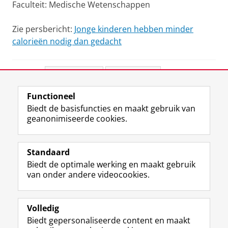
Faculteit: Medische Wetenschappen
Zie persbericht:
Jonge kinderen hebben minder
calorieën nodig dan gedacht
Deel dit
Facebook
LinkedIn
Functioneel
View this page in:
English
Biedt de basisfuncties en maakt gebruik van
geanonimiseerde cookies.
F
L
R
I
Y
Volg de RUG
a
i
S
n
o
Standaard
c
n
S
s
u
Biedt de optimale werking en maakt gebruik
e
k
-
t
T
Studiekiezers
van onder andere videocookies.
b
e
f
a
u
Maatschappij/bedrijven
o
d
e
g
b
o
I
e
r
e
Alumni
k
n
d
a
-
Volledig
p
-
R
m
k
Biedt gepersonaliseerde content en maakt
Over ons
a
p
i
-
a