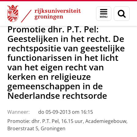
Skip
Skip
Over ons
Actueel
Nieuws
Menu
Zoek
to
to
en
Content
Navigation
zoeken
Promotie dhr. P.T. Pel:
Geestelijken in het recht. De
rechtspositie van geestelijke
functionarissen in het licht
van het eigen recht van
kerken en religieuze
gemeenschappen in de
Nederlandse rechtsorde
Wanneer:
do 05-09-2013 om 16:15
Promotie: dhr. P.T. Pel, 16.15 uur, Academiegebouw,
Broerstraat 5, Groningen