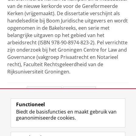
van de nieuwe kerkorde voor de Gereformeerde
Kerken (vrijgemaakt). De dissertatie verschijnt als
handelseditie bij Boom Juridische uitgevers en wordt
opgenomen in de Bakelsreeks, een serie met
belangrijke uitgaven op het gebied van het
arbeidsrecht (ISBN 978-90-8974-823-2). Pel verrichtte
zijn onderzoek bij het Groningen Centre for Law and
Governance (vakgroep Privaatrecht en Notarieel
recht), Faculteit Rechtsgeleerdheid van de
Rijksuniversiteit Groningen.
Deel dit
Facebook
LinkedIn
Functioneel
View this page in:
English
Biedt de basisfuncties en maakt gebruik van
geanonimiseerde cookies.
F
L
R
I
Y
Volg de RUG
a
i
S
n
o