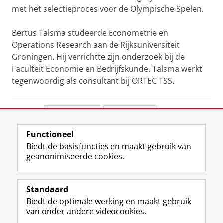
met het selectieproces voor de Olympische Spelen.
Bertus Talsma studeerde Econometrie en
Operations Research aan de Rijksuniversiteit
Groningen. Hij verrichtte zijn onderzoek bij de
Faculteit Economie en Bedrijfskunde. Talsma werkt
tegenwoordig als consultant bij ORTEC TSS.
Deel dit
Facebook
LinkedIn
Functioneel
View this page in:
English
Biedt de basisfuncties en maakt gebruik van
geanonimiseerde cookies.
F
L
R
I
Y
Volg de RUG
a
i
S
n
o
Standaard
c
n
S
s
u
Biedt de optimale werking en maakt gebruik
e
k
-
t
T
Studiekiezers
van onder andere videocookies.
b
e
f
a
u
Maatschappij/bedrijven