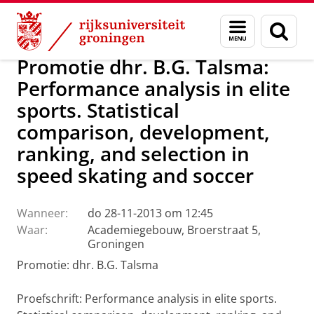
Skip
Skip
Over ons
Actueel
Nieuws
Menu
Zoek
to
to
en
Content
Navigation
zoeken
Promotie dhr. B.G. Talsma:
Performance analysis in elite
sports. Statistical
comparison, development,
ranking, and selection in
speed skating and soccer
Wanneer:
do 28-11-2013 om 12:45
Waar:
Academiegebouw, Broerstraat 5,
Groningen
Promotie: dhr. B.G. Talsma
Proefschrift: Performance analysis in elite sports.