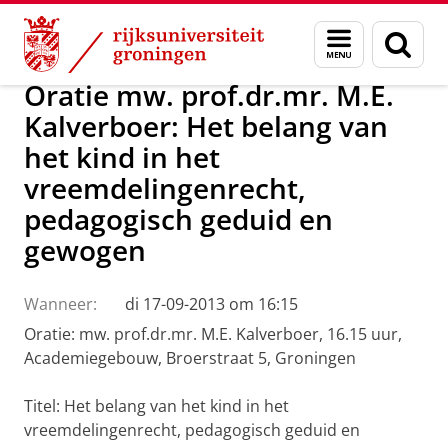
Skip
Skip
Over ons
Actueel
Nieuws
Menu
Zoek
to
to
en
Content
Navigation
zoeken
Oratie mw. prof.dr.mr. M.E.
Kalverboer: Het belang van
het kind in het
vreemdelingenrecht,
pedagogisch geduid en
gewogen
Wanneer:
di 17-09-2013 om 16:15
Oratie: mw. prof.dr.mr. M.E. Kalverboer, 16.15 uur,
Academiegebouw, Broerstraat 5, Groningen
Titel: Het belang van het kind in het
vreemdelingenrecht, pedagogisch geduid en