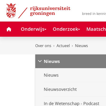
Skip
Skip
to
to
Content
Navigation
breed in kenni
Home
Onderwijs
Onderzoek
Maatsch
Over ons
Actueel
Nieuws
Nieuws
Nieuws
Nieuwsoverzicht
In de Wetenschap - Podcast