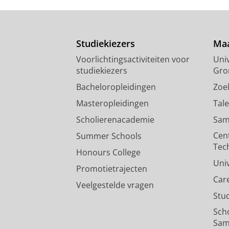
Studiekiezers
Maa
Voorlichtingsactiviteiten voor
Univ
studiekiezers
Gro
Bacheloropleidingen
Zoe
Masteropleidingen
Tal
Scholierenacademie
Sam
Cen
Summer Schools
Tec
Honours College
Uni
Promotietrajecten
Car
Veelgestelde vragen
Stu
Sch
Sam