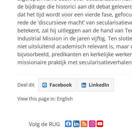
de bijdrage die historici aan dit debat geleve
dat het tijd wordt voor een vierde fase, gefocu
rede de ‘discursieve macht’ van secularisatie
betekent, zal hij uitleggen aan de hand van T
Industrial Mission in de jaren vijftig. Ten slot
niet uitsluitend academisch relevant is, maar 
bijvoorbeeld, predikanten en kerkelijke werker
missionaire praktijk met secularisatieverhal
Deel dit
Facebook
LinkedIn
View this page in:
English
F
L
R
I
Y
Volg de RUG
a
i
S
n
o