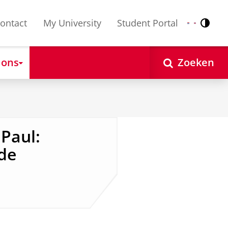
ontact
My University
Student Portal
Contr
Nederlands
English
 ons
Zoeken
 Paul:
de