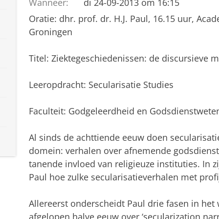
Wanneer:
di 24-09-2013 om 16:15
Oratie: dhr. prof. dr. H.J. Paul, 16.15 uur, Ac
Groningen
Titel: Ziektegeschiedenissen: de discursieve 
Leeropdracht: Secularisatie Studies
Faculteit: Godgeleerdheid en Godsdienstwet
Al sinds de achttiende eeuw doen secularisati
domein: verhalen over afnemende godsdiensti
tanende invloed van religieuze instituties. In 
Paul hoe zulke secularisatieverhalen met pro
Allereerst onderscheidt Paul drie fasen in he
afgelopen halve eeuw over ‘secularization narr