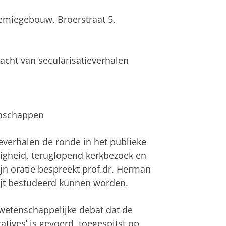
ademiegebouw, Broerstraat 5,
macht van secularisatieverhalen
enschappen
everhalen de ronde in het publieke
gheid, teruglopend kerkbezoek en
zijn oratie bespreekt prof.dr. Herman
fijt bestudeerd kunnen worden.
t wetenschappelijke debat dat de
atives’ is gevoerd, toegespitst op