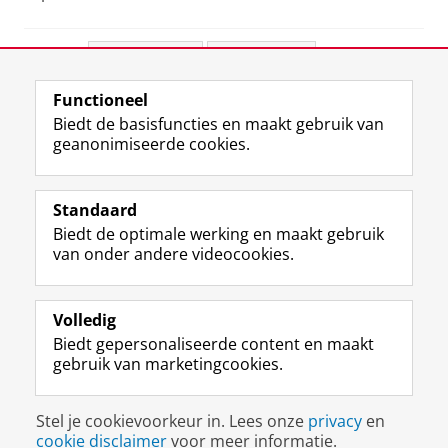
Deel dit
Facebook
LinkedIn
Functioneel
View this page in:
English
Biedt de basisfuncties en maakt gebruik van
geanonimiseerde cookies.
F
L
R
I
Y
Volg de RUG
a
i
S
n
o
Standaard
c
n
S
s
u
Biedt de optimale werking en maakt gebruik
e
k
-
t
T
Studiekiezers
van onder andere videocookies.
b
e
f
a
u
Maatschappij/bedrijven
o
d
e
g
b
o
I
e
r
e
Alumni
k
n
d
a
-
Volledig
p
-
R
m
k
Biedt gepersonaliseerde content en maakt
Over ons
a
p
i
-
a
gebruik van marketingcookies.
g
a
j
a
n
i
g
k
c
a
Disclaimer & Copyright
Privacy
Cookies
n
i
s
c
a
Stel je cookievoorkeur in. Lees onze
privacy
en
Inloggen
a
n
u
o
l
cookie disclaimer
voor meer informatie.