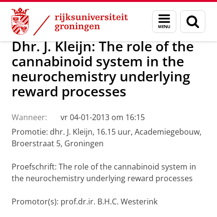
Skip
Skip
Over ons
Actueel
Nieuws
Menu
Zoek
to
to
en
Content
Navigation
zoeken
Dhr. J. Kleijn: The role of the
cannabinoid system in the
neurochemistry underlying
reward processes
Wanneer:
vr 04-01-2013 om 16:15
Promotie: dhr. J. Kleijn, 16.15 uur, Academiegebouw,
Broerstraat 5, Groningen
Proefschrift: The role of the cannabinoid system in
the neurochemistry underlying reward processes
Promotor(s): prof.dr.ir. B.H.C. Westerink