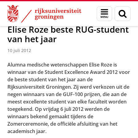
Skip
Skip
Over ons
Actueel
Nieuws
Menu
Zoek
to
to
en
Content
Navigation
zoeken
Elise Roze beste RUG-student
van het jaar
10 juli 2012
Alumna medische wetenschappen Elise Roze is
winnaar van de Student Excellence Award 2012 voor
de beste student van het jaar aan de
Rijksuniversiteit Groningen. Zij werd verkozen uit de
negen winnaars van de GUF-100 prijzen, die aan de
meest excellente student van elke faculteit worden
toegekend. Op vrijdag 6 juli 2012 werden de
winnaars bekend gemaakt tijdens de
Zomerceremonie, de officiële afsluiting van het
academisch jaar.