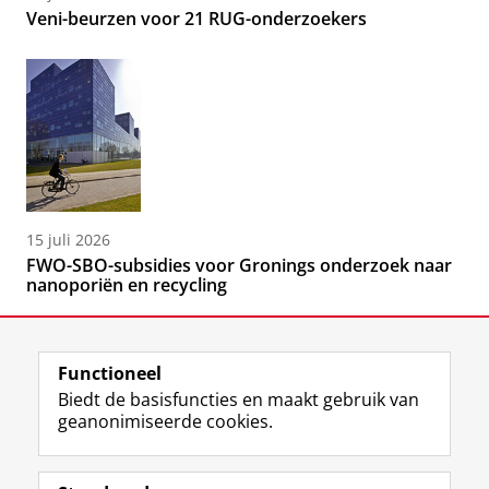
Veni-beurzen voor 21 RUG-onderzoekers
15 juli 2026
FWO-SBO-subsidies voor Gronings onderzoek naar
nanoporiën en recycling
Functioneel
Biedt de basisfuncties en maakt gebruik van
geanonimiseerde cookies.
F
L
R
I
Y
Volg de RUG
a
i
S
n
o