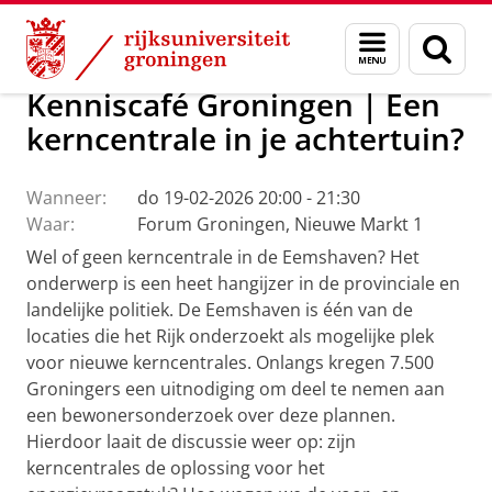
Skip
Skip
Over ons
Actueel
Evenementen
Menu
Zoek
to
to
en
Content
Navigation
zoeken
Kenniscafé Groningen | Een
kerncentrale in je achtertuin?
Wanneer:
do 19-02-2026 20:00 - 21:30
Waar:
Forum Groningen, Nieuwe Markt 1
Wel of geen kerncentrale in de Eemshaven? Het
onderwerp is een heet hangijzer in de provinciale en
landelijke politiek. De Eemshaven is één van de
locaties die het Rijk onderzoekt als mogelijke plek
voor nieuwe kerncentrales. Onlangs kregen 7.500
Groningers een uitnodiging om deel te nemen aan
een bewonersonderzoek over deze plannen.
Hierdoor laait de discussie weer op: zijn
kerncentrales de oplossing voor het