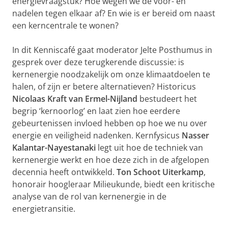
energievraagstuk? Hoe wegen we de voor- en
nadelen tegen elkaar af? En wie is er bereid om naast
een kerncentrale te wonen?
In dit Kenniscafé gaat moderator Jelte Posthumus in
gesprek over deze terugkerende discussie: is
kernenergie noodzakelijk om onze klimaatdoelen te
halen, of zijn er betere alternatieven? Historicus
Nicolaas Kraft van Ermel-Nijland
bestudeert het
begrip ‘kernoorlog’ en laat zien hoe eerdere
gebeurtenissen invloed hebben op hoe we nu over
energie en veiligheid nadenken. Kernfysicus
Nasser
Kalantar-Nayestanaki
legt uit hoe de techniek van
kernenergie werkt en hoe deze zich in de afgelopen
decennia heeft ontwikkeld.
Ton Schoot Uiterkamp
,
honorair hoogleraar Milieukunde, biedt een kritische
analyse van de rol van kernenergie in de
energietransitie.