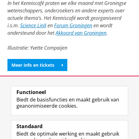
In het Kenniscafé praten we elke maand met Groningse
wetenschappers, onderzoekers en andere experts over
actuele thema's. Het Kenniscafé wordt georganiseerd
i.s.m.
Science LinX
en
Forum Groningen
en wordt
ondersteund door het
Akkoord van Groningen
.
Illustratie: Yvette Compaijen
Meer info en tickets
Deel dit
Facebook
LinkedIn
Functioneel
Biedt de basisfuncties en maakt gebruik van
geanonimiseerde cookies.
F
L
R
I
Y
Volg de RUG
a
i
S
n
o
Standaard
c
n
S
s
u
Biedt de optimale werking en maakt gebruik
e
k
-
t
T
Studiekiezers