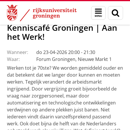
Skip
Skip
Over ons
Actueel
Evenementen
Menu
Zoek
to
to
en
Content
Navigation
zoeken
Kenniscafé Groningen | Aan
het Werk!
Wanneer:
do 23-04-2026 20:00 - 21:30
Waar:
Forum Groningen, Nieuwe Markt 1
Werken tot je 70ste? We worden gemiddeld ouder en
dat betekent dat we langer door kunnen en moeten
werken. Tegelijk verandert de arbeidsmarkt
ingrijpend. Door vergrijzing groeit bijvoorbeeld de
vraag naar zorgpersoneel, maar door
automatisering en technologische ontwikkelingen
verdwijnen op andere plekken juist banen. Niet
iedereen vindt daarin vanzelfsprekend passend
werk. Ook doet bijna de helft van de Nederlanders