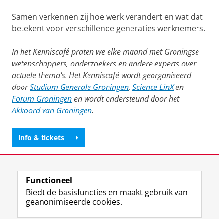
Samen verkennen zij hoe werk verandert en wat dat
betekent voor verschillende generaties werknemers.
In het Kenniscafé praten we elke maand met Groningse
wetenschappers, onderzoekers en andere experts over
actuele thema's. Het Kenniscafé wordt georganiseerd
door
Studium Generale Groningen
,
Science LinX
en
Forum Groningen
en wordt ondersteund door het
Akkoord van Groningen
.
Info & tickets
Deel dit
Facebook
LinkedIn
Functioneel
Biedt de basisfuncties en maakt gebruik van
geanonimiseerde cookies.
F
L
R
I
Y