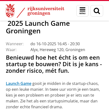
Skip
Skip
Over ons
Actueel
Evenementen
Menu
Zoek
to
to
en
Content
Navigation
zoeken
2025 Launch Game
Groningen
Wanneer:
do 16-10-2025 16:45 - 20:30
Waar:
Alyx, Hereweg 120, Groningen
Benieuwd hoe het écht is om een
startup te bouwen? Dit is je kans -
zonder risico, mét fun.
Launch Game
gooit je midden in de startup-chaos,
op een leuke manier. In twee uur vorm je een team,
kies je een probleem en probeer je er iets van te
maken. Zie het als een startupsimulatie, maar dan
zonder echte financieel drama.