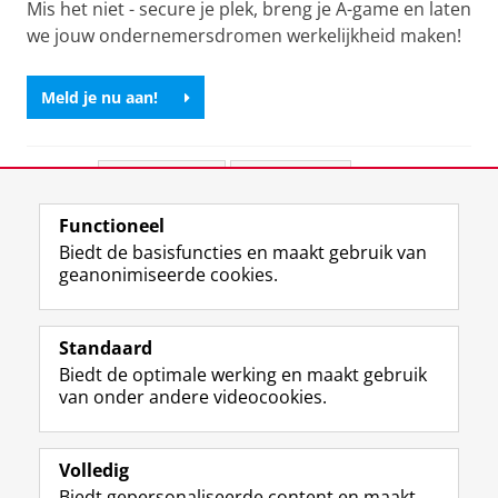
Mis het niet - secure je plek, breng je A-game en laten
we jouw ondernemersdromen werkelijkheid maken!
Meld je nu aan!
Deel dit
Facebook
LinkedIn
Functioneel
View this page in:
English
Biedt de basisfuncties en maakt gebruik van
geanonimiseerde cookies.
F
L
R
I
Y
Volg de RUG
a
i
S
n
o
Standaard
c
n
S
s
u
Biedt de optimale werking en maakt gebruik
e
k
-
t
T
Studiekiezers
van onder andere videocookies.
b
e
f
a
u
Maatschappij/bedrijven
o
d
e
g
b
o
I
e
r
e
Alumni
k
n
d
a
-
Volledig
p
-
R
m
k
Biedt gepersonaliseerde content en maakt