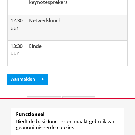
keynotesprekers
12:30
Netwerklunch
uur
13:30
Einde
uur
Aanmelden
Deel dit
Facebook
LinkedIn
Functioneel
View this page in:
English
Biedt de basisfuncties en maakt gebruik van
geanonimiseerde cookies.