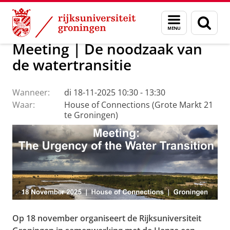
Skip
Skip
Over ons
Actueel
Evenementen
Menu
Zoek
to
to
en
Content
Navigation
zoeken
Meeting | De noodzaak van
de watertransitie
Wanneer:
di 18-11-2025 10:30 - 13:30
Waar:
House of Connections (Grote Markt 21
te Groningen)
Op 18 november organiseert de Rijksuniversiteit