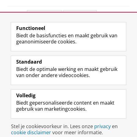
Deel dit
Facebook
LinkedIn
Functioneel
View this page in:
English
Biedt de basisfuncties en maakt gebruik van
geanonimiseerde cookies.
F
L
R
I
Y
Volg de RUG
a
i
S
n
o
Standaard
c
n
S
s
u
Biedt de optimale werking en maakt gebruik
e
k
-
t
T
Studiekiezers
van onder andere videocookies.
b
e
f
a
u
Maatschappij/bedrijven
o
d
e
g
b
o
I
e
r
e
Alumni
k
n
d
a
-
Volledig
p
-
R
m
k
Biedt gepersonaliseerde content en maakt
Over ons
a
p
i
-
a
gebruik van marketingcookies.
g
a
j
a
n
i
g
k
c
a
Disclaimer & Copyright
Privacy
Cookies
n
i
s
c
a
Stel je cookievoorkeur in. Lees onze
privacy
en
Inloggen
a
n
u
o
l
cookie disclaimer
voor meer informatie.