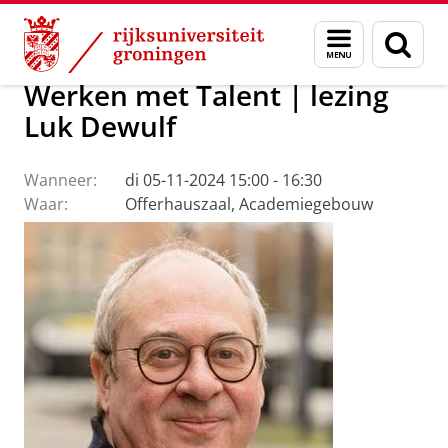
Skip
Skip
Over ons
Actueel
Evenementen
Menu
Zoek
to
to
en
Content
Navigation
zoeken
Werken met Talent | lezing
Luk Dewulf
Wanneer:
di 05-11-2024 15:00 - 16:30
Waar:
Offerhauszaal, Academiegebouw