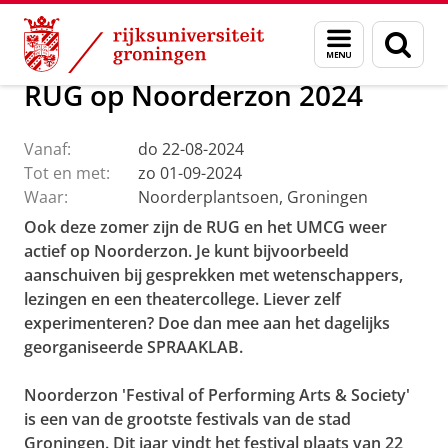
Skip
Skip
Over ons
Actueel
Evenementen
Menu
Zoek
to
to
en
Content
Navigation
zoeken
RUG op Noorderzon 2024
Vanaf:
do 22-08-2024
Tot en met:
zo 01-09-2024
Waar:
Noorderplantsoen, Groningen
Ook deze zomer zijn de RUG en het UMCG weer
actief op Noorderzon. Je kunt bijvoorbeeld
aanschuiven bij gesprekken met wetenschappers,
lezingen en een theatercollege. Liever zelf
experimenteren? Doe dan mee aan het dagelijks
georganiseerde SPRAAKLAB.
Noorderzon 'Festival of Performing Arts & Society'
is een van de grootste festivals van de stad
Groningen. Dit jaar vindt het festival plaats van 22