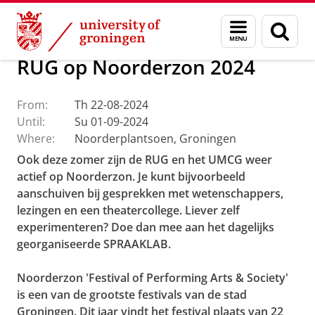
Skip
Skip
About us
Latest news
Events
Menu
Sear
to
to
and
page
Content
Navigation
search
RUG op Noorderzon 2024
From:
Th 22-08-2024
Until:
Su 01-09-2024
Where:
Noorderplantsoen, Groningen
Ook deze zomer zijn de RUG en het UMCG weer
actief op Noorderzon. Je kunt bijvoorbeeld
aanschuiven bij gesprekken met wetenschappers,
lezingen en een theatercollege. Liever zelf
experimenteren? Doe dan mee aan het dagelijks
georganiseerde SPRAAKLAB.
Noorderzon 'Festival of Performing Arts & Society'
is een van de grootste festivals van de stad
Groningen. Dit jaar vindt het festival plaats van 22