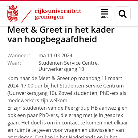
Skip
Skip
Over ons
Actueel
Evenementen
Menu
Zoek
to
to
en
Content
Navigation
zoeken
Meet & Greet in het kader
van hoogbegaafdheid
Wanneer:
ma 11-03-2024
Waar:
Studenten Service Centre,
Uurwerkersgang 10
Kom naar de Meet & Greet op maandag 11 maart
2024, 17.00 uur bij het Studenten Service Centrum
(Uurwerkersgang 10). Zowel studenten, PhD-ers als
medewerkers zijn welkom.
Er zijn studenten van de Peergroup HB aanwezig en
ook een paar PhD-ers, die graag met je in gesprek
gaan. Het doel is om in contact te komen met elkaar
en ruimte te geven voor vragen en uitwisselen van
ervaringen. Dat kan in het Nederlands en in het