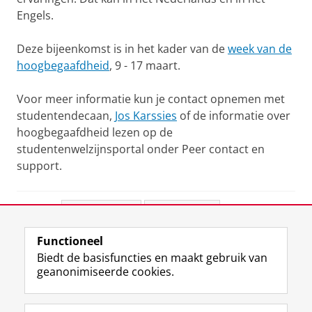
Engels.
Deze bijeenkomst is in het kader van de
week van de
hoogbegaafdheid
, 9 - 17 maart.
Voor meer informatie kun je contact opnemen met
studentendecaan,
Jos Karssies
of de informatie over
hoogbegaafdheid lezen op de
studentenwelzijnsportal onder Peer contact en
support.
Deel dit
Facebook
LinkedIn
Functioneel
View this page in:
English
Biedt de basisfuncties en maakt gebruik van
geanonimiseerde cookies.
F
L
R
I
Y
Volg de RUG
a
i
S
n
o